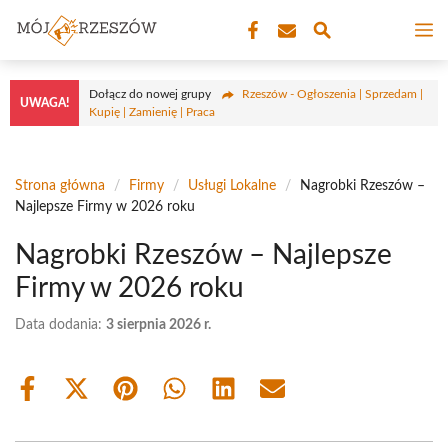
Przejdź
M
do
treści
Dołącz do nowej grupy
Rzeszów - Ogłoszenia | Sprzedam |
UWAGA!
Kupię | Zamienię | Praca
Strona główna
/
Firmy
/
Usługi Lokalne
/
Nagrobki Rzeszów –
Najlepsze Firmy w 2026 roku
Nagrobki Rzeszów – Najlepsze
Firmy w 2026 roku
Data dodania:
3 sierpnia 2026 r.
Share
Share
Share
Share
Share
Share
on
on
on
on
on
on
Facebook
X
Pinterest
WhatsApp
LinkedIn
Email
(Twitter)