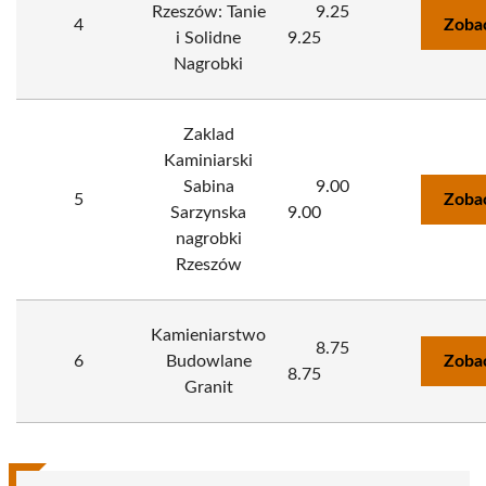
Rzeszów: Tanie
9.25
4
Zoba
i Solidne
9.25
Nagrobki
Zaklad
Kaminiarski
Sabina
9.00
5
Zoba
Sarzynska
9.00
nagrobki
Rzeszów
Kamieniarstwo
8.75
6
Budowlane
Zoba
8.75
Granit