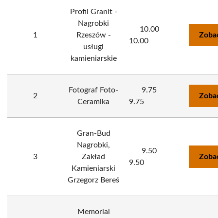
Profil Granit -
Nagrobki
10.00
1
Rzeszów -
Zoba
10.00
usługi
kamieniarskie
Fotograf Foto-
9.75
2
Zoba
Ceramika
9.75
Gran-Bud
Nagrobki,
9.50
3
Zakład
Zoba
9.50
Kamieniarski
Grzegorz Bereś
Memorial