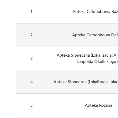
1
Apteka Całodobowa Ró
2
Apteka Całodobowa Dr
Apteka Słoneczna (Lokalizacja: A
3
Leopolda Okulickiego 
4
Apteka Słoneczna (Lokalizacja: pla
5
Apteka Różana