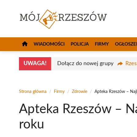
Przejdź
do
treści
WIADOMOŚCI
POLICJA
FIRMY
OGŁOSZE
UWAGA!
Dołącz do nowej grupy
Rzes
Strona główna
/
Firmy
/
Zdrowie
/
Apteka Rzeszów – Naj
Apteka Rzeszów – Na
roku