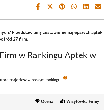
Share
Share
Share
Share
Share
Share
on
on
on
on
on
on
Facebook
X
Pinterest
WhatsApp
LinkedIn
Email
(Twitter)
nych? Przedstawiamy zestawienie najlepszych aptek
ośród 27 firm.
 Firm w Rankingu Aptek w
 które znajdziesz w naszym rankingu.
Ocena
Wizytówka Firmy