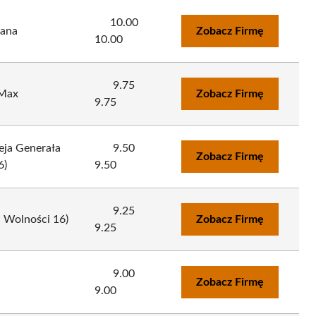
10.00
żana
Zobacz Firmę
10.00
9.75
.Max
Zobacz Firmę
9.75
leja Generała
9.50
Zobacz Firmę
6)
9.50
9.25
c Wolności 16)
Zobacz Firmę
9.25
9.00
Zobacz Firmę
9.00