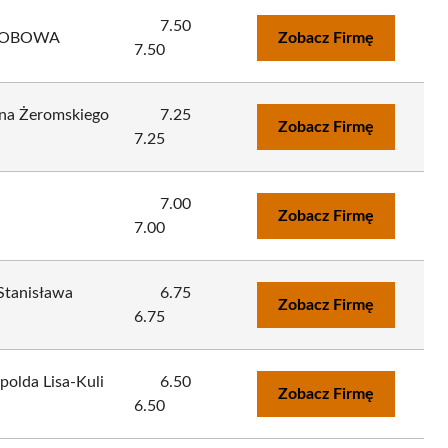
7.50
ODOBOWA
Zobacz Firmę
7.50
ana Żeromskiego
7.25
Zobacz Firmę
7.25
7.00
Zobacz Firmę
7.00
 Stanisława
6.75
Zobacz Firmę
6.75
polda Lisa-Kuli
6.50
Zobacz Firmę
6.50