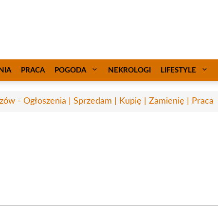
NIA
PRACA
POGODA
NEKROLOGI
LIFESTYLE
zów - Ogłoszenia | Sprzedam | Kupię | Zamienię | Praca