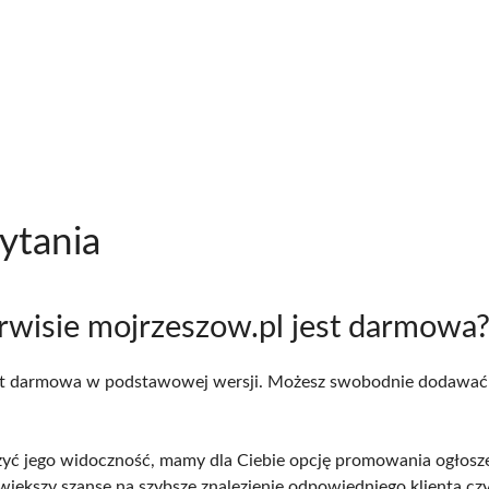
ytania
erwisie mojrzeszow.pl jest darmowa
jest darmowa w podstawowej wersji. Możesz swobodnie dodawać 
szyć jego widoczność, mamy dla Ciebie opcję promowania ogłosze
iększy szanse na szybsze znalezienie odpowiedniego klienta czy 