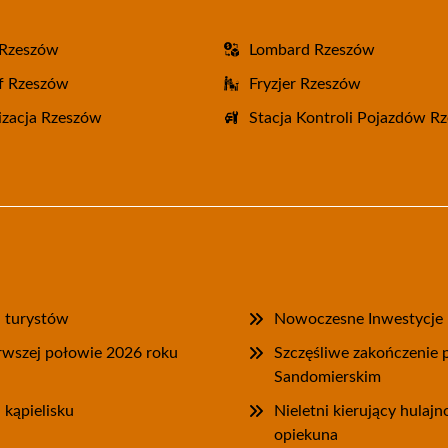
 Rzeszów
Lombard Rzeszów
f Rzeszów
Fryzjer Rzeszów
zacja Rzeszów
Stacja Kontroli Pojazdów R
a turystów
Nowoczesne Inwestycje P
rwszej połowie 2026 roku
Szczęśliwe zakończenie
Sandomierskim
 kąpielisku
Nieletni kierujący hulaj
opiekuna