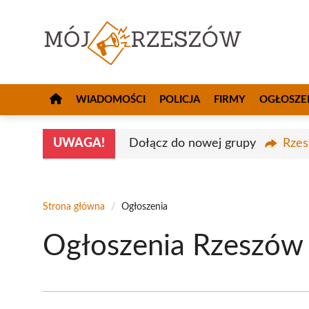
Przejdź
do
treści
WIADOMOŚCI
POLICJA
FIRMY
OGŁOSZE
UWAGA!
Dołącz do nowej grupy
Rzes
Strona główna
/
Ogłoszenia
Ogłoszenia Rzeszów