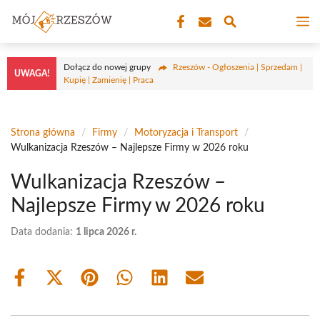
Przejdź
M
do
treści
Dołącz do nowej grupy
Rzeszów - Ogłoszenia | Sprzedam |
UWAGA!
Kupię | Zamienię | Praca
Strona główna
/
Firmy
/
Motoryzacja i Transport
/
Wulkanizacja Rzeszów – Najlepsze Firmy w 2026 roku
Wulkanizacja Rzeszów –
Najlepsze Firmy w 2026 roku
Data dodania:
1 lipca 2026 r.
Share
Share
Share
Share
Share
Share
on
on
on
on
on
on
Facebook
X
Pinterest
WhatsApp
LinkedIn
Email
(Twitter)