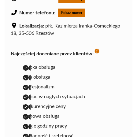
Numer telefonu:
Pokaż numer
Lokalizacja:
płk. Kazimierza Iranka-Osmeckiego
18, 35-506 Rzeszów
Najczęściej doceniane przez klientów:
szybka obsługa
miła obsługa
profesjonalizm
pomoc w nagłych sytuacjach
konkurencyjne ceny
fachowa obsługa
długie godziny pracy
dokładność i rzetelność