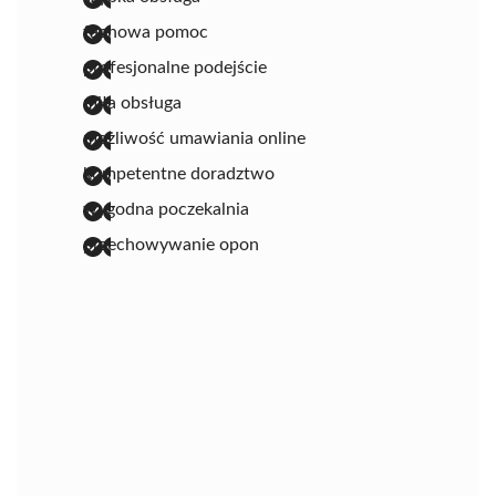
fachowa pomoc
profesjonalne podejście
miła obsługa
możliwość umawiania online
kompetentne doradztwo
wygodna poczekalnia
przechowywanie opon