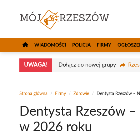
Przejdź
do
treści
WIADOMOŚCI
POLICJA
FIRMY
OGŁOSZE
UWAGA!
Dołącz do nowej grupy
Rzes
Strona główna
/
Firmy
/
Zdrowie
/
Dentysta Rzeszów – N
Dentysta Rzeszów – 
w 2026 roku