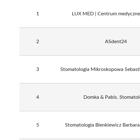
1
LUX MED | Centrum medyczne
2
ASdent24
3
Stomatologia Mikroskopowa Sebast
4
Domka & Pabis. Stomatol
5
Stomatologia Bienkiewicz Barbara