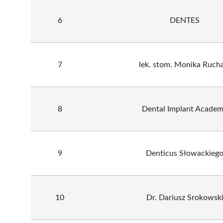
6
DENTES
7
lek. stom. Monika Ruch
8
Dental Implant Acade
9
Denticus Słowackieg
10
Dr. Dariusz Srokowsk