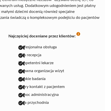
owanych usług. Dodatkowym udogodnieniem jest płatny
z małymi dziećmi docenią również specjalne
iązania świadczą o kompleksowym podejściu do pacjentów
Najczęściej doceniane przez klientów:
profesjonalna obsługa
miła recepcja
kompetentni lekarze
sprawna organizacja wizyt
szybkie badania
dobry kontakt z pacjentem
pomoc administracyjna
duża przychodnia