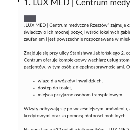
1. LUX MED | Centrum med
„LUX MED | Centrum medyczne Rzeszów” zajmuje cz
świadczy o ich mocnej pozycji wśród lokalnych gab
zaufaniem i jest powszechnie rozpoznawana w mieśc
Znajduje się przy ulicy Stanisława Jabłońskiego 2
Centrum oferuje kompleksowy wachlarz usług stom
pacjentów, w tym osób z niepełnosprawnościami. O
wjazd dla wózków inwalidzkich,
dostęp do toalet,
miejsca przyjazne osobom transpłciowym.
Wizyty odbywają się po wcześniejszym umówieniu, 
kredytowymi oraz za pomocą płatności mobilnych.
Na podstawie 532 opinii użytkowników, „LUX MED 