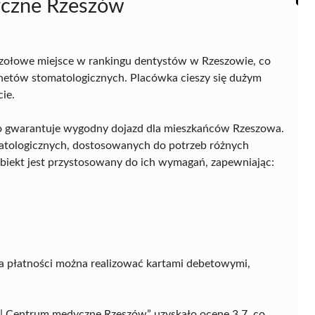
yczne Rzeszów
ołowe miejsce w rankingu dentystów w Rzeszowie, co
inetów stomatologicznych. Placówka cieszy się dużym
ie.
, co gwarantuje wygodny dojazd dla mieszkańców Rzeszowa.
atologicznych, dostosowanych do potrzeb różnych
biekt jest przystosowany do ich wymagań, zapewniając:
a płatności można realizować kartami debetowymi,
| Centrum medyczne Rzeszów” uzyskało ocenę 3,7, co