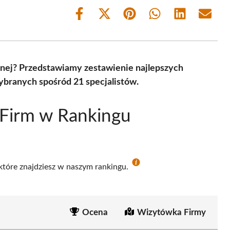
Share
Share
Share
Share
Share
Share
on
on
on
on
on
on
Facebook
X
Pinterest
WhatsApp
LinkedIn
Email
(Twitter)
znej? Przedstawiamy zestawienie najlepszych
branych spośród 21 specjalistów.
 Firm w Rankingu
 które znajdziesz w naszym rankingu.
Ocena
Wizytówka Firmy