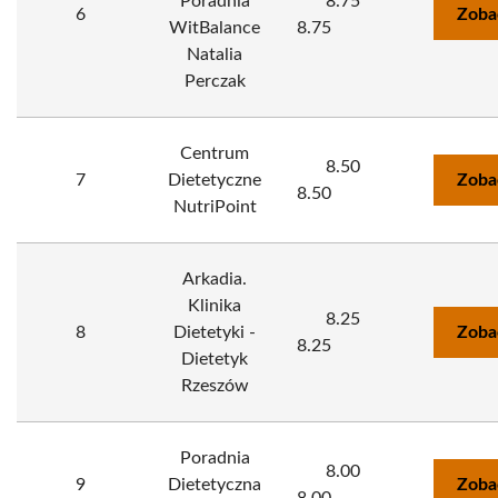
Poradnia
8.75
6
Zoba
WitBalance
8.75
Natalia
Perczak
Centrum
8.50
7
Dietetyczne
Zoba
8.50
NutriPoint
Arkadia.
Klinika
8.25
8
Dietetyki -
Zoba
8.25
Dietetyk
Rzeszów
Poradnia
8.00
9
Dietetyczna
Zoba