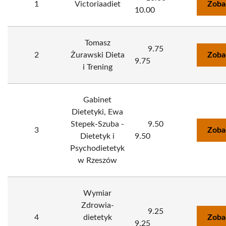
1
Victoriaadiet
Zoba
10.00
Tomasz
9.75
2
Żurawski Dieta
Zoba
9.75
i Trening
Gabinet
Dietetyki, Ewa
Stepek-Szuba -
9.50
3
Zoba
Dietetyk i
9.50
Psychodietetyk
w Rzeszów
Wymiar
Zdrowia-
9.25
4
dietetyk
Zoba
9.25