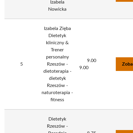
Izabela
Nowicka
Izabela Zięba
Dietetyk
kliniczny &
Trener
personalny
9.00
5
Rzeszów -
Zoba
9.00
dietoterapia -
dietetyk
Rzeszów -
naturoterapia -
fitness
Dietetyk
Rzeszów -