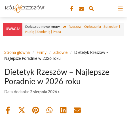
Przejdź
M
do
treści
Dołącz do nowej grupy
Rzeszów - Ogłoszenia | Sprzedam |
UWAGA!
Kupię | Zamienię | Praca
Strona główna
/
Firmy
/
Zdrowie
/
Dietetyk Rzeszów –
Najlepsze Poradnie w 2026 roku
Dietetyk Rzeszów – Najlepsze
Poradnie w 2026 roku
Data dodania:
2 sierpnia 2026 r.
Share
Share
Share
Share
Share
Share
on
on
on
on
on
on
Facebook
X
Pinterest
WhatsApp
LinkedIn
Email
(Twitter)