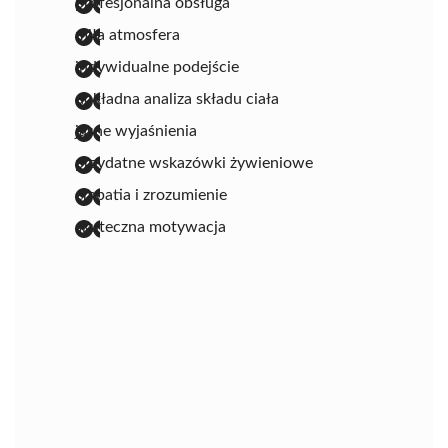
profesjonalna obsługa
miła atmosfera
indywidualne podejście
dokładna analiza składu ciała
jasne wyjaśnienia
przydatne wskazówki żywieniowe
empatia i zrozumienie
skuteczna motywacja