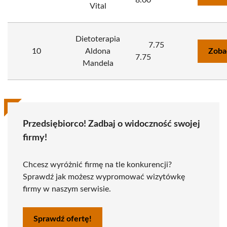
8.00
Vital
Dietoterapia
7.75
10
Aldona
Zoba
7.75
Mandela
Przedsiębiorco! Zadbaj o widoczność swojej
firmy!
Chcesz wyróżnić firmę na tle konkurencji?
Sprawdź jak możesz wypromować wizytówkę
firmy w naszym serwisie.
Sprawdź ofertę!