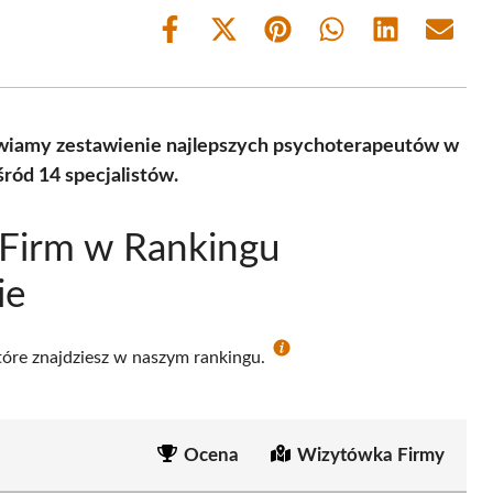
Share
Share
Share
Share
Share
Share
on
on
on
on
on
on
Facebook
X
Pinterest
WhatsApp
LinkedIn
Email
(Twitter)
wiamy zestawienie najlepszych psychoterapeutów w
ród 14 specjalistów.
 Firm w Rankingu
ie
które znajdziesz w naszym rankingu.
Ocena
Wizytówka Firmy