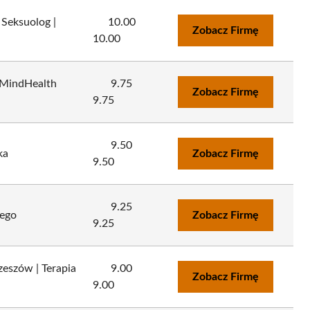
 Seksuolog |
10.00
Zobacz Firmę
10.00
 MindHealth
9.75
Zobacz Firmę
9.75
9.50
ka
Zobacz Firmę
9.50
9.25
lego
Zobacz Firmę
9.25
zeszów | Terapia
9.00
Zobacz Firmę
9.00