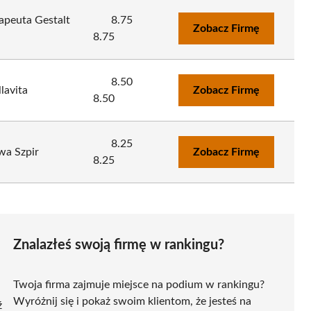
apeuta Gestalt
8.75
Zobacz Firmę
8.75
8.50
lavita
Zobacz Firmę
8.50
8.25
wa Szpir
Zobacz Firmę
8.25
Znalazłeś swoją firmę w rankingu?
Twoja firma zajmuje miejsce na podium w rankingu?
Wyróżnij się i pokaż swoim klientom, że jesteś na
ź