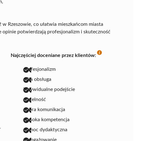
m,
 32 w Rzeszowie, co ułatwia mieszkańcom miasta
 opinie potwierdzają profesjonalizm i skuteczność
Najczęściej doceniane przez klientów:
profesjonalizm
miła obsługa
indywidualne podejście
rzetelność
dobra komunikacja
wysoka kompetencja
1
pomoc dydaktyczna
zaangażowanie