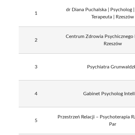
dr Diana Puchalska | Psycholog |
1
Terapeuta | Rzeszów
Centrum Zdrowia Psychicznego
2
Rzeszów
3
Psychiatra Grunwaldz
4
Gabinet Psycholog Intel
Przestrzeń Relacji – Psychoterapia R
5
Par