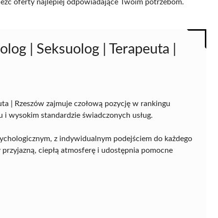
naleźć oferty najlepiej odpowiadające Twoim potrzebom.
olog | Seksuolog | Terapeuta |
euta | Rzeszów zajmuje czołową pozycję w rankingu
u i wysokim standardzie świadczonych usług.
psychologicznym, z indywidualnym podejściem do każdego
rzy przyjazną, ciepłą atmosferę i udostępnia pomocne