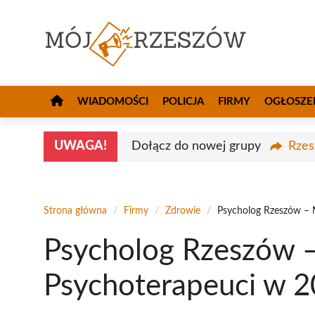
Przejdź
do
treści
WIADOMOŚCI
POLICJA
FIRMY
OGŁOSZE
UWAGA!
Dołącz do nowej grupy
Rzes
Strona główna
/
Firmy
/
Zdrowie
/
Psycholog Rzeszów – 
Psycholog Rzeszów –
Psychoterapeuci w 2