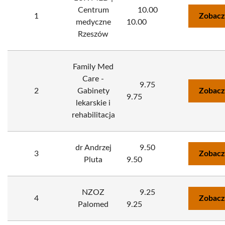
Centrum
10.00
1
Zobacz
medyczne
10.00
Rzeszów
Family Med
Care -
9.75
2
Gabinety
Zobacz
9.75
lekarskie i
rehabilitacja
dr Andrzej
9.50
3
Zobacz
Pluta
9.50
NZOZ
9.25
4
Zobacz
Palomed
9.25