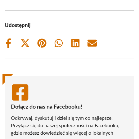
Udostępnij
Share
Share
Share
Share
Share
Share
on
on
on
on
on
on
Facebook
X
Pinterest
WhatsApp
LinkedIn
Email
(Twitter)
Dołącz do nas na Facebooku!
Odkrywaj, dyskutuj i dziel się tym co najlepsze!
Przyłącz się do naszej społeczności na Facebooku,
gdzie możesz dowiedzieć się więcej o lokalnych