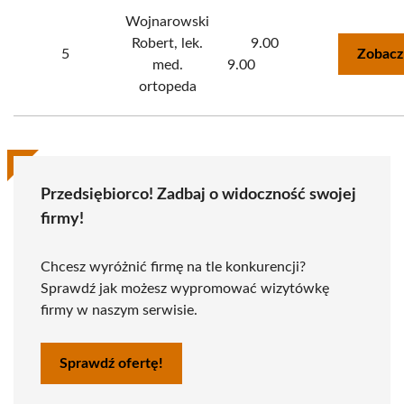
Wojnarowski
Robert, lek.
9.00
5
Zobacz
med.
9.00
ortopeda
Przedsiębiorco! Zadbaj o widoczność swojej
firmy!
Chcesz wyróżnić firmę na tle konkurencji?
Sprawdź jak możesz wypromować wizytówkę
firmy w naszym serwisie.
Sprawdź ofertę!