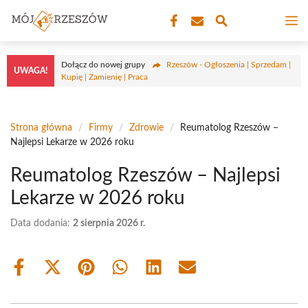
Przejdź
M
do
treści
Dołącz do nowej grupy
Rzeszów - Ogłoszenia | Sprzedam |
UWAGA!
Kupię | Zamienię | Praca
Strona główna
/
Firmy
/
Zdrowie
/
Reumatolog Rzeszów –
Najlepsi Lekarze w 2026 roku
Reumatolog Rzeszów – Najlepsi
Lekarze w 2026 roku
Data dodania:
2 sierpnia 2026 r.
Share
Share
Share
Share
Share
Share
on
on
on
on
on
on
Facebook
X
Pinterest
WhatsApp
LinkedIn
Email
(Twitter)