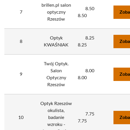
brillen.pl salon
8.50
7
optyczny
Zoba
8.50
Rzeszów
Optyk
8.25
8
Zoba
KWAŚNIAK
8.25
Twój Optyk.
Salon
8.00
9
Zoba
Optyczny
8.00
Rzeszów
Optyk Rzeszów
okulista,
7.75
10
badanie
Zoba
7.75
wzroku -