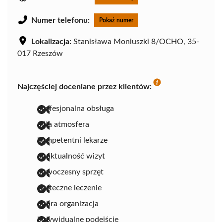
Numer telefonu:
Pokaż numer
Lokalizacja:
Stanisława Moniuszki 8/OCHO, 35-
017 Rzeszów
Najczęściej doceniane przez klientów:
profesjonalna obsługa
miła atmosfera
kompetentni lekarze
punktualność wizyt
nowoczesny sprzęt
skuteczne leczenie
dobra organizacja
indywidualne podejście