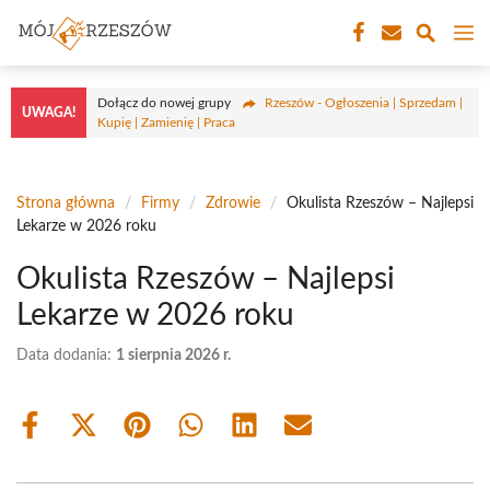
Przejdź
M
do
treści
Dołącz do nowej grupy
Rzeszów - Ogłoszenia | Sprzedam |
UWAGA!
Kupię | Zamienię | Praca
Strona główna
/
Firmy
/
Zdrowie
/
Okulista Rzeszów – Najlepsi
Lekarze w 2026 roku
Okulista Rzeszów – Najlepsi
Lekarze w 2026 roku
Data dodania:
1 sierpnia 2026 r.
Share
Share
Share
Share
Share
Share
on
on
on
on
on
on
Facebook
X
Pinterest
WhatsApp
LinkedIn
Email
(Twitter)