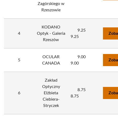
Zagórskiego w
Rzeszowie
KODANO
9.25
4
Optyk - Galeria
Zoba
9.25
Rzeszów
OCULAR
9.00
5
Zoba
CANADA
9.00
Zakład
Optyczny
8.75
6
Elżbieta
Zoba
8.75
Ciebiera-
Stryczek