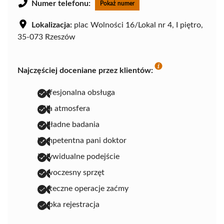
Numer telefonu:
Pokaż numer
Lokalizacja:
plac Wolności 16/Lokal nr 4, I piętro,
35-073 Rzeszów
Najczęściej doceniane przez klientów:
profesjonalna obsługa
miła atmosfera
dokładne badania
kompetentna pani doktor
indywidualne podejście
nowoczesny sprzęt
skuteczne operacje zaćmy
szybka rejestracja