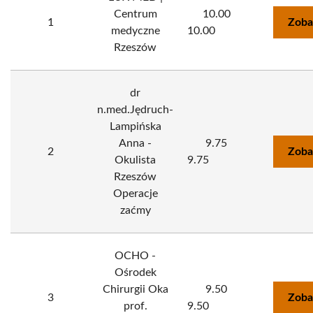
Centrum
10.00
1
Zoba
medyczne
10.00
Rzeszów
dr
n.med.Jędruch-
Lampińska
Anna -
9.75
2
Zoba
Okulista
9.75
Rzeszów
Operacje
zaćmy
OCHO -
Ośrodek
Chirurgii Oka
9.50
3
Zoba
prof.
9.50