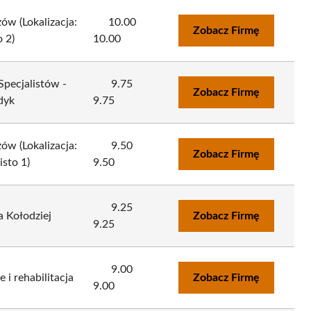
w (Lokalizacja:
10.00
Zobacz Firmę
 2)
10.00
Specjalistów -
9.75
Zobacz Firmę
dyk
9.75
w (Lokalizacja:
9.50
Zobacz Firmę
sto 1)
9.50
9.25
a Kołodziej
Zobacz Firmę
9.25
9.00
 i rehabilitacja
Zobacz Firmę
9.00