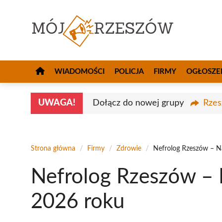
Przejdź
do
treści
WIADOMOŚCI
POLICJA
FIRMY
OGŁOSZE
UWAGA!
Dołącz do nowej grupy
Rzes
Strona główna
/
Firmy
/
Zdrowie
/
Nefrolog Rzeszów – Na
Nefrolog Rzeszów – 
2026 roku