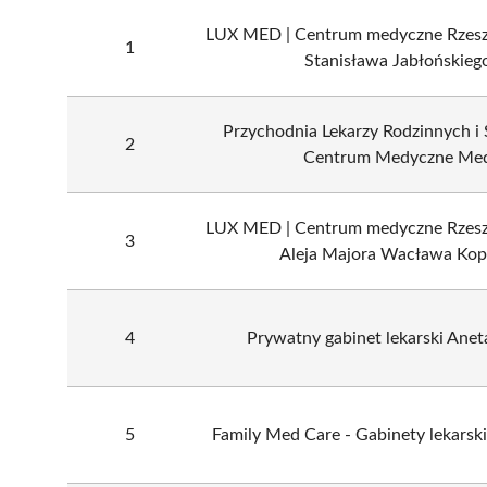
LUX MED | Centrum medyczne Rzeszó
1
Stanisława Jabłońskiego
Przychodnia Lekarzy Rodzinnych i 
2
Centrum Medyczne Me
LUX MED | Centrum medyczne Rzeszó
3
Aleja Majora Wacława Kopi
4
Prywatny gabinet lekarski Anet
5
Family Med Care - Gabinety lekarskie