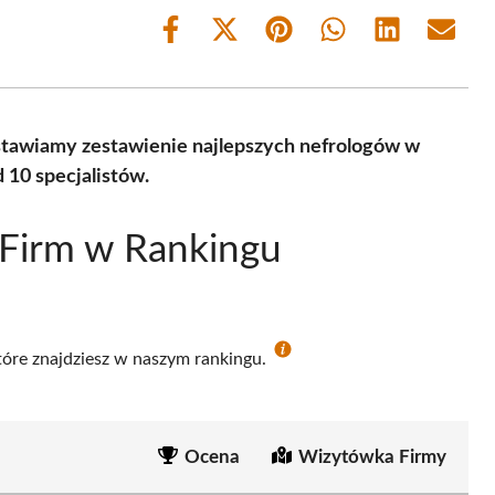
Share
Share
Share
Share
Share
Share
on
on
on
on
on
on
Facebook
X
Pinterest
WhatsApp
LinkedIn
Email
(Twitter)
dstawiamy zestawienie najlepszych nefrologów w
 10 specjalistów.
 Firm w Rankingu
które znajdziesz w naszym rankingu.
Ocena
Wizytówka Firmy