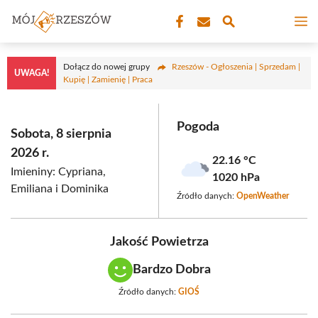
Przejdź
M
do
treści
Dołącz do nowej grupy
Rzeszów - Ogłoszenia | Sprzedam |
UWAGA!
Kupię | Zamienię | Praca
Pogoda
Sobota, 8 sierpnia
2026 r.
22.16 °C
Imieniny: Cypriana,
1020 hPa
Emiliana i Dominika
Źródło danych:
OpenWeather
Jakość Powietrza
Bardzo Dobra
Źródło danych:
GIOŚ