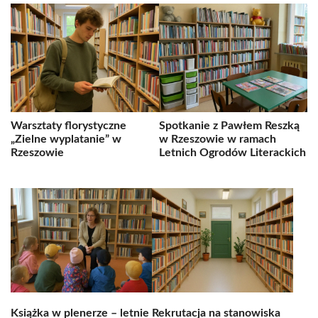
Warsztaty florystyczne
Spotkanie z Pawłem Reszką
„Zielne wyplatanie” w
w Rzeszowie w ramach
Rzeszowie
Letnich Ogrodów Literackich
Książka w plenerze – letnie
Rekrutacja na stanowiska