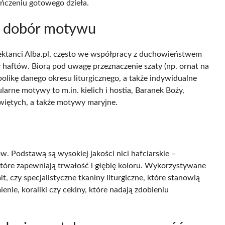
ończeniu gotowego dzieła.
 i dobór motywu
jektanci Alba.pl, często we współpracy z duchowieństwem
y haftów. Biorą pod uwagę przeznaczenie szaty (np. ornat na
olikę danego okresu liturgicznego, a także indywidualne
ularne motywy to m.in. kielich i hostia, Baranek Boży,
więtych, a także motywy maryjne.
 Podstawą są wysokiej jakości nici hafciarskie –
które zapewniają trwałość i głębię koloru. Wykorzystywane
t, czy specjalistyczne tkaniny liturgiczne, które stanowią
nie, koraliki czy cekiny, które nadają zdobieniu