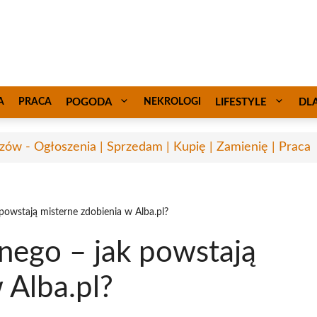
A
PRACA
POGODA
NEKROLOGI
LIFESTYLE
DL
zów - Ogłoszenia | Sprzedam | Kupię | Zamienię | Praca
 powstają misterne zdobienia w Alba.pl?
znego – jak powstają
 Alba.pl?