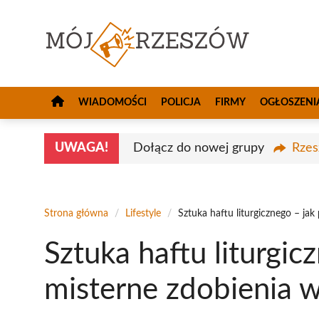
Przejdź
do
treści
WIADOMOŚCI
POLICJA
FIRMY
OGŁOSZENI
UWAGA!
Dołącz do nowej grupy
Rzes
Strona główna
/
Lifestyle
/
Sztuka haftu liturgicznego – jak
Sztuka haftu liturgic
misterne zdobienia w