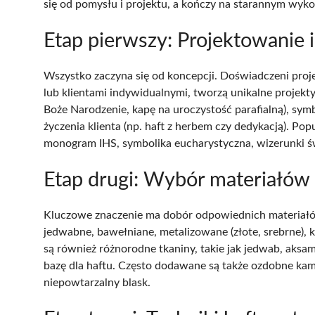
się od pomysłu i projektu, a kończy na starannym wyk
Etap pierwszy: Projektowanie
Wszystko zaczyna się od koncepcji. Doświadczeni pro
lub klientami indywidualnymi, tworzą unikalne projekt
Boże Narodzenie, kapę na uroczystość parafialną), symb
życzenia klienta (np. haft z herbem czy dedykacją). Pop
monogram IHS, symbolika eucharystyczna, wizerunki ś
Etap drugi: Wybór materiałów
Kluczowe znaczenie ma dobór odpowiednich materiałów.
jedwabne, bawełniane, metalizowane (złote, srebrne), 
są również różnorodne tkaniny, takie jak jedwab, aksami
bazę dla haftu. Często dodawane są także ozdobne kamie
niepowtarzalny blask.