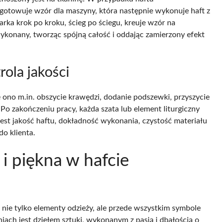
otowuje wzór dla maszyny, która następnie wykonuje haft z
rka krok po kroku, ścieg po ściegu, kreuje wzór na
wykonany, tworząc spójną całość i oddając zamierzony efekt
rola jakości
ono m.in. obszycie krawędzi, dodanie podszewki, przyszycie
Po zakończeniu pracy, każda szata lub element liturgiczny
est jakość haftu, dokładność wykonania, czystość materiału
do klienta.
 i piękna w hafcie
o nie tylko elementy odzieży, ale przede wszystkim symbole
ach jest dziełem sztuki, wykonanym z pasją i dbałością o