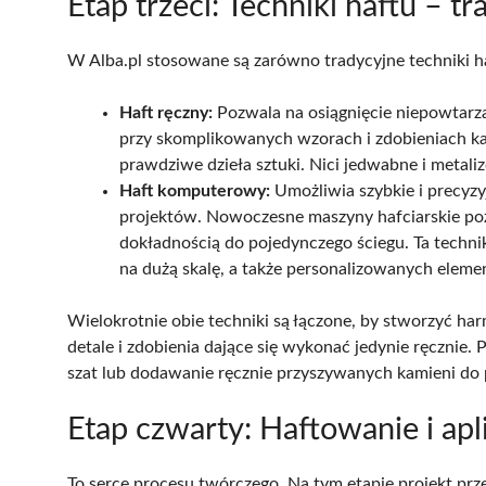
Etap trzeci: Techniki haftu – 
W Alba.pl stosowane są zarówno tradycyjne techniki h
Haft ręczny:
Pozwala na osiągnięcie niepowtarzaln
przy skomplikowanych wzorach i zdobieniach ka
prawdziwe dzieła sztuki. Nici jedwabne i metali
Haft komputerowy:
Umożliwia szybkie i precyz
projektów. Nowoczesne maszyny hafciarskie po
dokładnością do pojedynczego ściegu. Ta techni
na dużą skalę, a także personalizowanych element
Wielokrotnie obie techniki są łączone, by stworzyć 
detale i zdobienia dające się wykonać jedynie ręczni
szat lub dodawanie ręcznie przyszywanych kamieni do
Etap czwarty: Haftowanie i apl
To serce procesu twórczego. Na tym etapie projekt prz