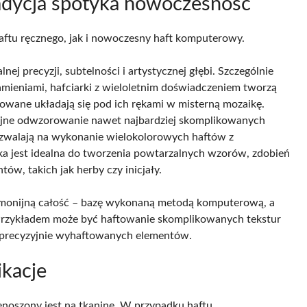
tradycja spotyka nowoczesność
aftu ręcznego, jak i nowoczesny haft komputerowy.
ej precyzji, subtelności i artystycznej głębi. Szczególnie
mieniami, hafciarki z wieloletnim doświadczeniem tworzą
zowane układają się pod ich rękami w misterną mozaikę.
yjne odwzorowanie nawet najbardziej skomplikowanych
zwalają na wykonanie wielokolorowych haftów z
ka jest idealna do tworzenia powtarzalnych wzorów, zdobień
ów, takich jak herby czy inicjały.
harmonijną całość – bazę wykonaną metodą komputerową, a
e. Przykładem może być haftowanie skomplikowanych tekstur
 precyzyjnie wyhaftowanych elementów.
ikacje
enoszony jest na tkaninę. W przypadku haftu