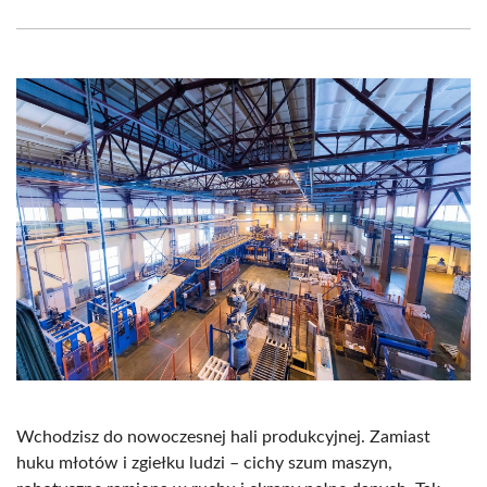
Facebook
X
Pinterest
WhatsApp
LinkedIn
Email
(Twitter)
Wchodzisz do nowoczesnej hali produkcyjnej. Zamiast
huku młotów i zgiełku ludzi – cichy szum maszyn,