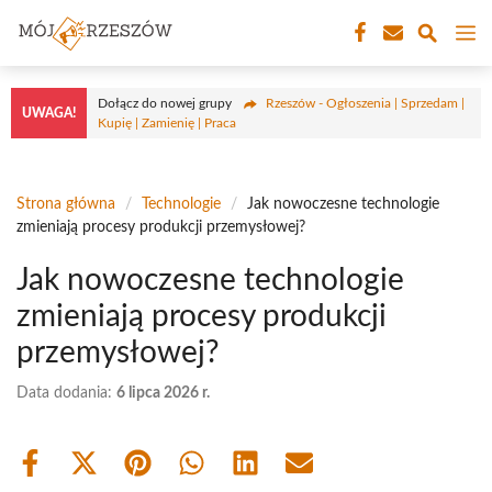
Przejdź
M
do
treści
Dołącz do nowej grupy
Rzeszów - Ogłoszenia | Sprzedam |
UWAGA!
Kupię | Zamienię | Praca
Strona główna
/
Technologie
/
Jak nowoczesne technologie
zmieniają procesy produkcji przemysłowej?
Jak nowoczesne technologie
zmieniają procesy produkcji
przemysłowej?
Data dodania:
6 lipca 2026 r.
Share
Share
Share
Share
Share
Share
on
on
on
on
on
on