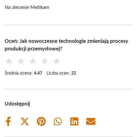
Na zlecenie Metikam
Oceń: Jak nowoczesne technologie zmieniają procesy
produkcji przemysłowej?
★
★
★
★
★
Średnia ocena:
4.47
Liczba ocen:
22
Udostępnij
Share
Share
Share
Share
Share
Share
on
on
on
on
on
on
Facebook
X
Pinterest
WhatsApp
LinkedIn
Email