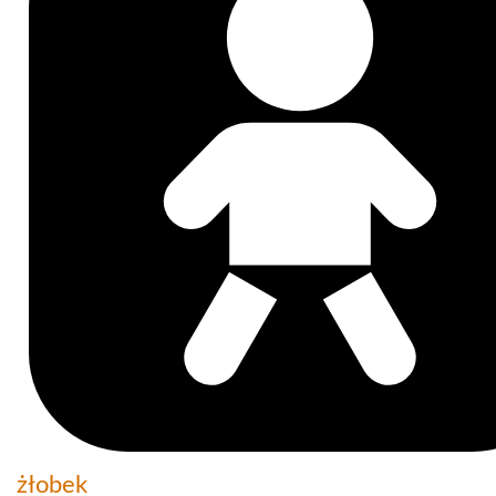
żłobek