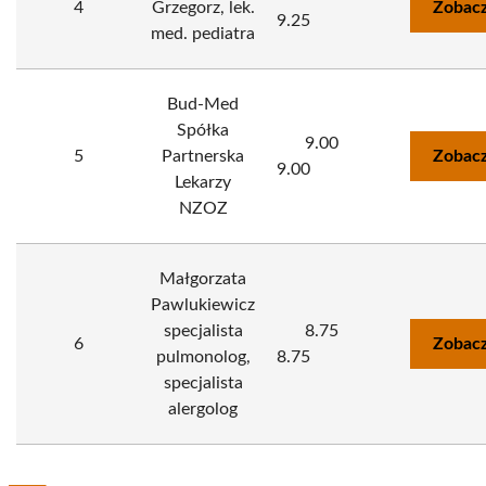
4
Grzegorz, lek.
Zobacz
9.25
med. pediatra
Bud-Med
Spółka
9.00
5
Partnerska
Zobacz
9.00
Lekarzy
NZOZ
Małgorzata
Pawlukiewicz
specjalista
8.75
6
Zobacz
pulmonolog,
8.75
specjalista
alergolog