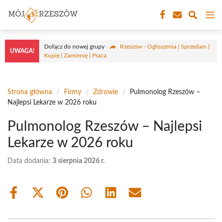
Przejdź
M
do
treści
Dołącz do nowej grupy
Rzeszów - Ogłoszenia | Sprzedam |
UWAGA!
Kupię | Zamienię | Praca
Strona główna
/
Firmy
/
Zdrowie
/
Pulmonolog Rzeszów –
Najlepsi Lekarze w 2026 roku
Pulmonolog Rzeszów – Najlepsi
Lekarze w 2026 roku
Data dodania:
3 sierpnia 2026 r.
Share
Share
Share
Share
Share
Share
on
on
on
on
on
on
Facebook
X
Pinterest
WhatsApp
LinkedIn
Email
(Twitter)