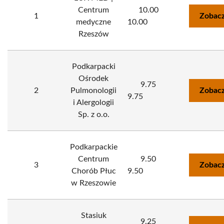
Centrum
10.00
1
Zobacz
medyczne
10.00
Rzeszów
Podkarpacki
Ośrodek
9.75
2
Pulmonologii
Zobacz
9.75
i Alergologii
Sp. z o.o.
Podkarpackie
Centrum
9.50
3
Zobacz
Chorób Płuc
9.50
w Rzeszowie
Stasiuk
9.25