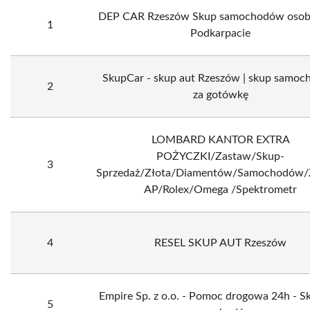
DEP CAR Rzeszów Skup samochodów oso
1
Podkarpacie
SkupCar - skup aut Rzeszów | skup samo
2
za gotówkę
LOMBARD KANTOR EXTRA
POŻYCZKI/Zastaw/Skup-
3
Sprzedaż/Złota/Diamentów/Samochodów/Z
AP/Rolex/Omega /Spektrometr
4
RESEL SKUP AUT Rzeszów
Empire Sp. z o.o. - Pomoc drogowa 24h - S
5