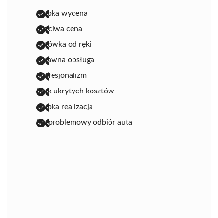
szybka wycena
uczciwa cena
gotówka od ręki
sprawna obsługa
profesjonalizm
brak ukrytych kosztów
szybka realizacja
bezproblemowy odbiór auta