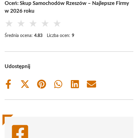
Oceń: Skup Samochodów Rzeszów – Najlepsze Firmy
w 2026 roku
★
★
★
★
★
Średnia ocena:
4.83
Liczba ocen:
9
Udostępnij
Share
Share
Share
Share
Share
Share
on
on
on
on
on
on
Facebook
X
Pinterest
WhatsApp
LinkedIn
Email
(Twitter)