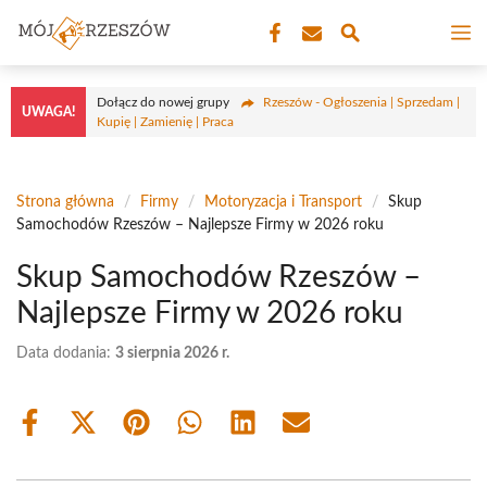
Przejdź
M
do
treści
Dołącz do nowej grupy
Rzeszów - Ogłoszenia | Sprzedam |
UWAGA!
Kupię | Zamienię | Praca
Strona główna
/
Firmy
/
Motoryzacja i Transport
/
Skup
Samochodów Rzeszów – Najlepsze Firmy w 2026 roku
Skup Samochodów Rzeszów –
Najlepsze Firmy w 2026 roku
Data dodania:
3 sierpnia 2026 r.
Share
Share
Share
Share
Share
Share
on
on
on
on
on
on
Facebook
X
Pinterest
WhatsApp
LinkedIn
Email
(Twitter)