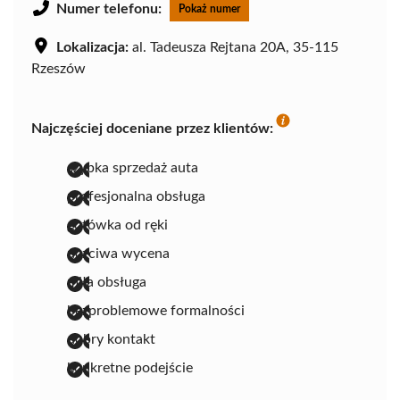
Numer telefonu:
Pokaż numer
Lokalizacja:
al. Tadeusza Rejtana 20A, 35-115
Rzeszów
Najczęściej doceniane przez klientów:
szybka sprzedaż auta
profesjonalna obsługa
gotówka od ręki
uczciwa wycena
miła obsługa
bezproblemowe formalności
dobry kontakt
konkretne podejście