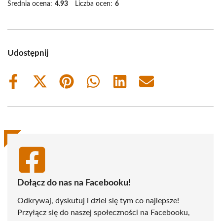
Średnia ocena:
4.93
Liczba ocen:
6
Udostępnij
Share
Share
Share
Share
Share
Share
on
on
on
on
on
on
Facebook
X
Pinterest
WhatsApp
LinkedIn
Email
(Twitter)
Dołącz do nas na Facebooku!
Odkrywaj, dyskutuj i dziel się tym co najlepsze!
Przyłącz się do naszej społeczności na Facebooku,