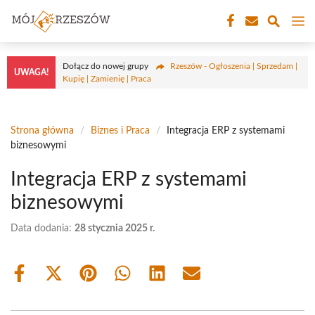
Przejdź
M
do
treści
Dołącz do nowej grupy
Rzeszów - Ogłoszenia | Sprzedam |
UWAGA!
Kupię | Zamienię | Praca
Strona główna
/
Biznes i Praca
/
Integracja ERP z systemami
biznesowymi
Integracja ERP z systemami
biznesowymi
Data dodania:
28 stycznia 2025 r.
Share
Share
Share
Share
Share
Share
on
on
on
on
on
on
Facebook
X
Pinterest
WhatsApp
LinkedIn
Email
(Twitter)