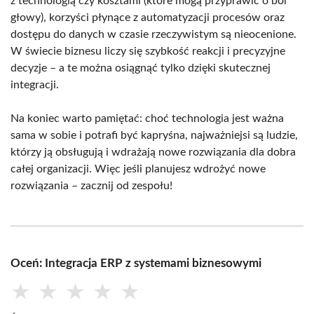
z technologią czy kosztami (które mogą przyprawić o ból
głowy), korzyści płynące z automatyzacji procesów oraz
dostępu do danych w czasie rzeczywistym są nieocenione.
W świecie biznesu liczy się szybkość reakcji i precyzyjne
decyzje – a te można osiągnąć tylko dzięki skutecznej
integracji.
Na koniec warto pamiętać: choć technologia jest ważna
sama w sobie i potrafi być kapryśna, najważniejsi są ludzie,
którzy ją obsługują i wdrażają nowe rozwiązania dla dobra
całej organizacji. Więc jeśli planujesz wdrożyć nowe
rozwiązania – zacznij od zespołu!
Oceń: Integracja ERP z systemami biznesowymi
★
★
★
★
★