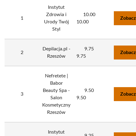
Instytut
Zdrowia i
10.00
1
Zobacz
Urody Twój
10.00
Styl
Depilacja.pl -
9.75
2
Zobacz
Rzeszów
9.75
Nefretete |
Babor
Beauty Spa -
9.50
3
Zobacz
Salon
9.50
Kosmetyczny
Rzeszów
Instytut
9.25