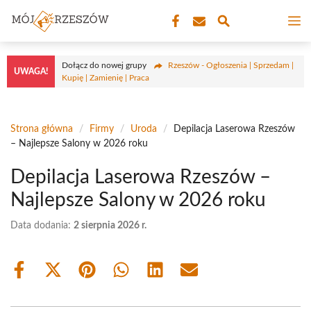
Przejdź
M
do
treści
Dołącz do nowej grupy
Rzeszów - Ogłoszenia | Sprzedam |
UWAGA!
Kupię | Zamienię | Praca
Strona główna
/
Firmy
/
Uroda
/
Depilacja Laserowa Rzeszów
– Najlepsze Salony w 2026 roku
Depilacja Laserowa Rzeszów –
Najlepsze Salony w 2026 roku
Data dodania:
2 sierpnia 2026 r.
Share
Share
Share
Share
Share
Share
on
on
on
on
on
on
Facebook
X
Pinterest
WhatsApp
LinkedIn
Email
(Twitter)