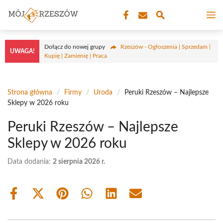
Przejdź
M
do
treści
Dołącz do nowej grupy
Rzeszów - Ogłoszenia | Sprzedam |
UWAGA!
Kupię | Zamienię | Praca
Strona główna
/
Firmy
/
Uroda
/
Peruki Rzeszów – Najlepsze
Sklepy w 2026 roku
Peruki Rzeszów – Najlepsze
Sklepy w 2026 roku
Data dodania:
2 sierpnia 2026 r.
Share
Share
Share
Share
Share
Share
on
on
on
on
on
on
Facebook
X
Pinterest
WhatsApp
LinkedIn
Email
(Twitter)