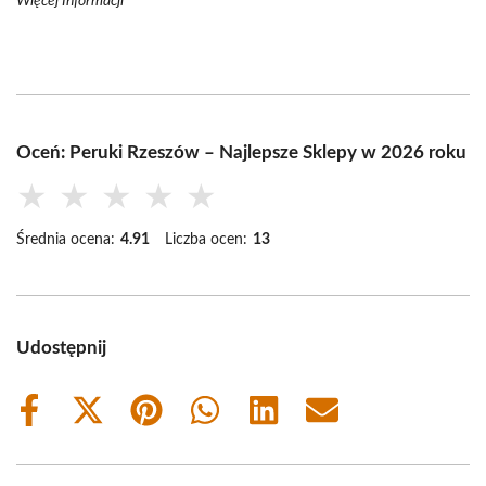
Więcej Informacji
Oceń: Peruki Rzeszów – Najlepsze Sklepy w 2026 roku
★
★
★
★
★
Średnia ocena:
4.91
Liczba ocen:
13
Udostępnij
Share
Share
Share
Share
Share
Share
on
on
on
on
on
on
Facebook
X
Pinterest
WhatsApp
LinkedIn
Email
(Twitter)