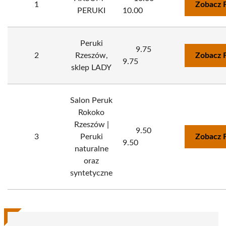
1
Zobacz 
PERUKI
10.00
Peruki
9.75
2
Rzeszów,
Zobacz 
9.75
sklep LADY
Salon Peruk
Rokoko
Rzeszów |
9.50
3
Peruki
Zobacz 
9.50
naturalne
oraz
syntetyczne