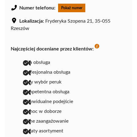
Numer telefonu:
Pokaż numer
Lokalizacja:
Fryderyka Szopena 21, 35-055
Rzeszów
Najczęściej doceniane przez klientów:
miła obsługa
profesjonalna obsługa
duży wybór peruk
kompetentna obsługa
indywidualne podejście
pomoc w doborze
pełne zaangażowanie
bogaty asortyment