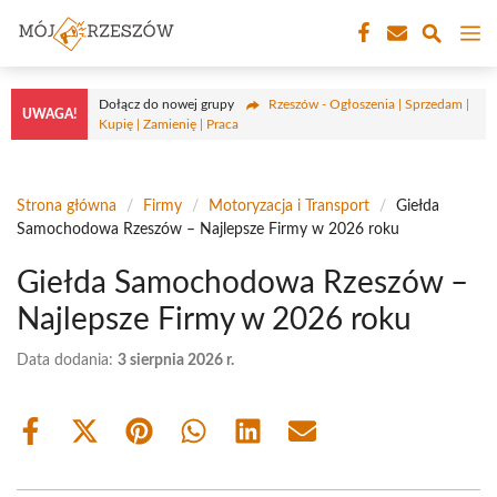
Przejdź
M
do
treści
Dołącz do nowej grupy
Rzeszów - Ogłoszenia | Sprzedam |
UWAGA!
Kupię | Zamienię | Praca
Strona główna
/
Firmy
/
Motoryzacja i Transport
/
Giełda
Samochodowa Rzeszów – Najlepsze Firmy w 2026 roku
Giełda Samochodowa Rzeszów –
Najlepsze Firmy w 2026 roku
Data dodania:
3 sierpnia 2026 r.
Share
Share
Share
Share
Share
Share
on
on
on
on
on
on
Facebook
X
Pinterest
WhatsApp
LinkedIn
Email
(Twitter)