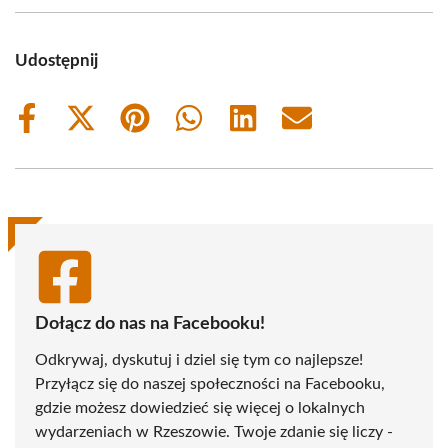
Udostępnij
Share
Share
Share
Share
Share
Share
on
on
on
on
on
on
Facebook
X
Pinterest
WhatsApp
LinkedIn
Email
(Twitter)
Dołącz do nas na Facebooku!
Odkrywaj, dyskutuj i dziel się tym co najlepsze!
Przyłącz się do naszej społeczności na Facebooku,
gdzie możesz dowiedzieć się więcej o lokalnych
wydarzeniach w Rzeszowie. Twoje zdanie się liczy -