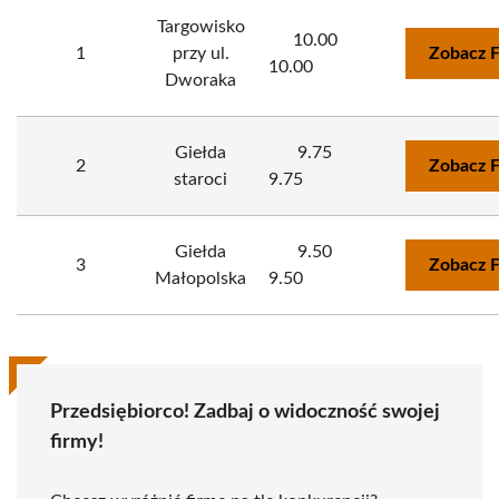
Targowisko
10.00
1
przy ul.
Zobacz 
10.00
Dworaka
Giełda
9.75
2
Zobacz 
staroci
9.75
Giełda
9.50
3
Zobacz 
Małopolska
9.50
Przedsiębiorco! Zadbaj o widoczność swojej
firmy!