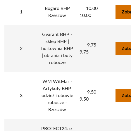
Bogaro BHP
10.00
1
Zoba
Rzeszów
10.00
Gvarant BHP -
sklep BHP |
9.75
2
hurtownia BHP
Zoba
9.75
| ubrania i buty
robocze
WM WitMar -
Artykuły BHP,
9.50
3
odzież i obuwie
Zoba
9.50
robocze -
Rzeszów
PROTECT24: e-