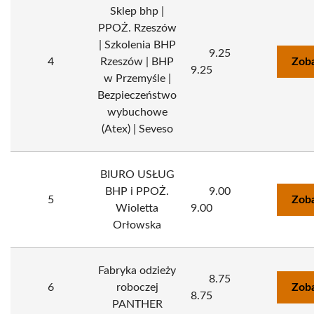
Sklep bhp |
PPOŻ. Rzeszów
| Szkolenia BHP
9.25
4
Rzeszów | BHP
Zoba
9.25
w Przemyśle |
Bezpieczeństwo
wybuchowe
(Atex) | Seveso
BIURO USŁUG
BHP i PPOŻ.
9.00
5
Zoba
Wioletta
9.00
Orłowska
Fabryka odzieży
8.75
6
roboczej
Zoba
8.75
PANTHER