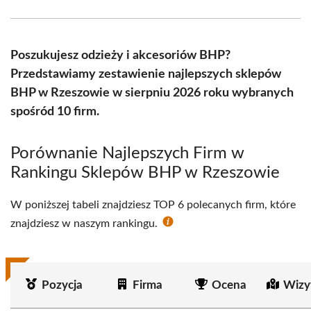
Facebook
X
Pinterest
WhatsApp
LinkedIn
Email
(Twitter)
Poszukujesz odzieży i akcesoriów BHP?
Przedstawiamy zestawienie najlepszych sklepów
BHP w Rzeszowie w sierpniu 2026 roku wybranych
spośród 10 firm.
Porównanie Najlepszych Firm w
Rankingu Sklepów BHP w Rzeszowie
W poniższej tabeli znajdziesz TOP 6 polecanych firm, które
znajdziesz w naszym rankingu.
Pozycja
Firma
Ocena
Wizy