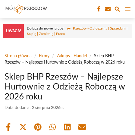
Przejdź
M
do
treści
Dołącz do nowej grupy
Rzeszów - Ogłoszenia | Sprzedam |
UWAGA!
Kupię | Zamienię | Praca
Strona główna
/
Firmy
/
Zakupy i Handel
/
Sklep BHP
Rzeszów – Najlepsze Hurtownie z Odzieżą Roboczą w 2026 roku
Sklep BHP Rzeszów – Najlepsze
Hurtownie z Odzieżą Roboczą w
2026 roku
Data dodania:
2 sierpnia 2026 r.
Share
Share
Share
Share
Share
Share
on
on
on
on
on
on