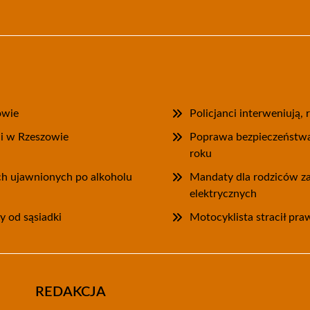
owie
Policjanci interweniują,
ii w Rzeszowie
Poprawa bezpieczeństwa
roku
ych ujawnionych po alkoholu
Mandaty dla rodziców za
elektrycznych
y od sąsiadki
Motocyklista stracił pra
REDAKCJA