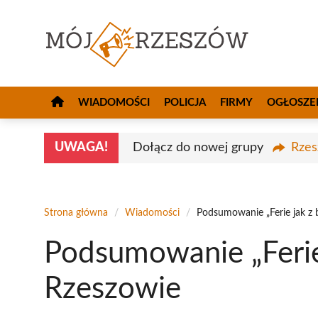
Przejdź
do
treści
WIADOMOŚCI
POLICJA
FIRMY
OGŁOSZE
UWAGA!
Dołącz do nowej grupy
Rzes
Strona główna
/
Wiadomości
/
Podsumowanie „Ferie jak z 
Podsumowanie „Ferie 
Rzeszowie