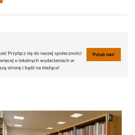
Share
on
Email
sze! Przyłącz się do naszej społeczności
Polub nas!
 więcej o lokalnych wydarzeniach w
szą stronę i bądź na bieżąco!