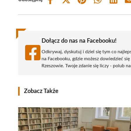
Share
Share
Share
Share
Share
on
on
on
on
on
Facebook
X
Pinterest
WhatsApp
LinkedIn
(Twitter)
Dołącz do nas na Facebooku!
Odkrywaj, dyskutuj i dziel się tym co najlep
na Facebooku, gdzie możesz dowiedzieć się
Rzeszowie. Twoje zdanie się liczy - polub na
Zobacz Także