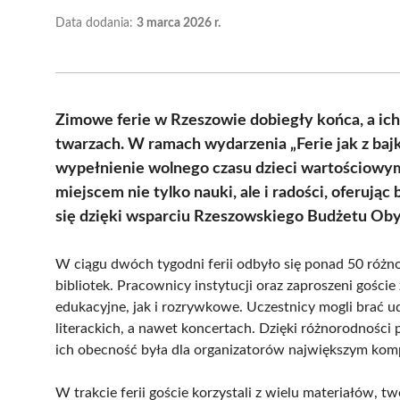
Data dodania:
3 marca 2026 r.
Zimowe ferie w Rzeszowie dobiegły końca, a ich
twarzach. W ramach wydarzenia „Ferie jak z bajk
wypełnienie wolnego czasu dzieci wartościowymi
miejscem nie tylko nauki, ale i radości, oferu
się dzięki wsparciu Rzeszowskiego Budżetu Oby
W ciągu dwóch tygodni ferii odbyło się ponad 50 różno
bibliotek. Pracownicy instytucji oraz zaproszeni gości
edukacyjne, jak i rozrywkowe. Uczestnicy mogli brać u
literackich, a nawet koncertach. Dzięki różnorodności 
ich obecność była dla organizatorów największym ko
W trakcie ferii goście korzystali z wielu materiałów, t