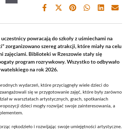
Share
Share
Share
Share
Share
Share
on
on
on
on
on
on
Facebook
X
Pinterest
WhatsApp
LinkedIn
Email
(Twitter)
 uczestnicy powracają do szkoły z uśmiechami na
i” zorganizowano szereg atrakcji, które miały na celu
 zajęciami. Biblioteki w Rzeszowie stały się
jąc bogaty program rozrywkowy. Wszystko to odbywało
watelskiego na rok 2026.
rodnych wydarzeń, które przyciągnęły wiele dzieci do
e zaangażowali się w przygotowanie zajęć, które były zarówno
dział w warsztatach artystycznych, grach, spotkaniach
propozycji dzieci mogły rozwijać swoje zainteresowania, a
mplementem.
worząc rękodzieło i rozwijając swoje umiejętności artystyczne.