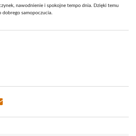
czynek, nawodnienie i spokojne tempo dnia. Dzięki temu
do dobrego samopoczucia.
Share
on
Email