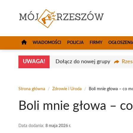
Przejdź
do
treści
WIADOMOŚCI
POLICJA
FIRMY
OGŁOSZENI
UWAGA!
Dołącz do nowej grupy
Rzes
Strona główna
/
Zdrowie i Uroda
/
Boli mnie głowa – co m
Boli mnie głowa – c
Data dodania:
8 maja 2026 r.