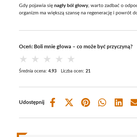
Gdy pojawia się
nagły ból głowy
, warto zadbać o odpo
organizm ma większą szansę na regenerację i powrót 
Oceń: Boli mnie głowa – co może być przyczyną?
★
★
★
★
★
Średnia ocena:
4.93
Liczba ocen:
21
Udostępnij
Share
Share
Share
Share
Share
on
on
on
on
on
Facebook
X
Pinterest
WhatsApp
LinkedIn
(Twitter)