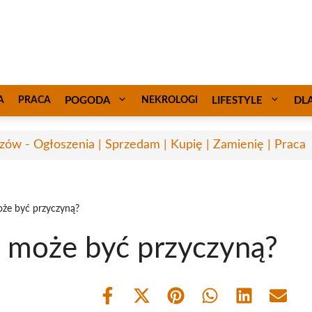
A
PRACA
POGODA
NEKROLOGI
LIFESTYLE
DL
zów - Ogłoszenia | Sprzedam | Kupię | Zamienię | Praca
oże być przyczyną?
o może być przyczyną?
Share
Share
Share
Share
Share
Share
on
on
on
on
on
on