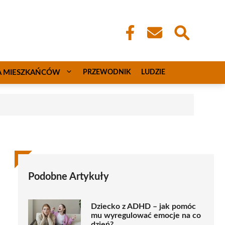
A MIESZKAŃCÓW
PRZEWODNIK
LUDZIE
Podobne Artykuły
Dziecko z ADHD – jak pomóc
mu wyregulować emocje na co
dzień?