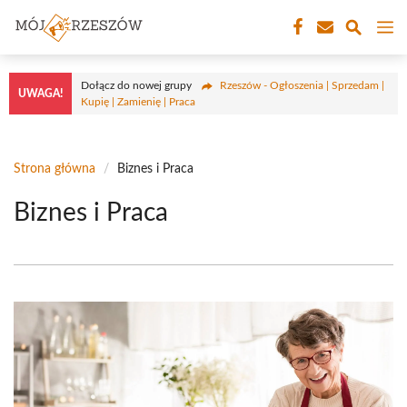
Przejdź
M
do
treści
Dołącz do nowej grupy
Rzeszów - Ogłoszenia | Sprzedam |
UWAGA!
Kupię | Zamienię | Praca
Strona główna
/
Biznes i Praca
Biznes i Praca