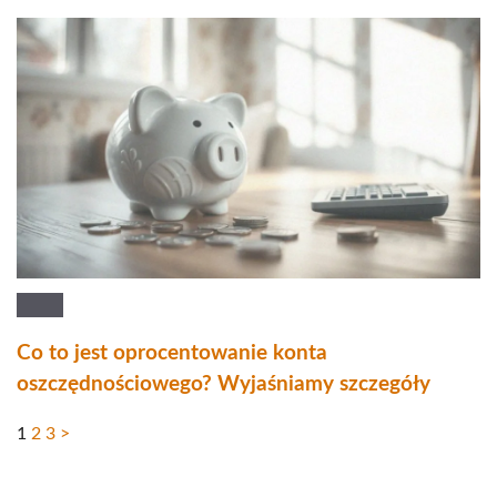
Co to jest oprocentowanie konta
oszczędnościowego? Wyjaśniamy szczegóły
1
2
3
>