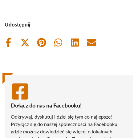
Udostępnij
Share
Share
Share
Share
Share
Share
on
on
on
on
on
on
Facebook
X
Pinterest
WhatsApp
LinkedIn
Email
(Twitter)
Dołącz do nas na Facebooku!
Odkrywaj, dyskutuj i dziel się tym co najlepsze!
Przyłącz się do naszej społeczności na Facebooku,
gdzie możesz dowiedzieć się więcej o lokalnych