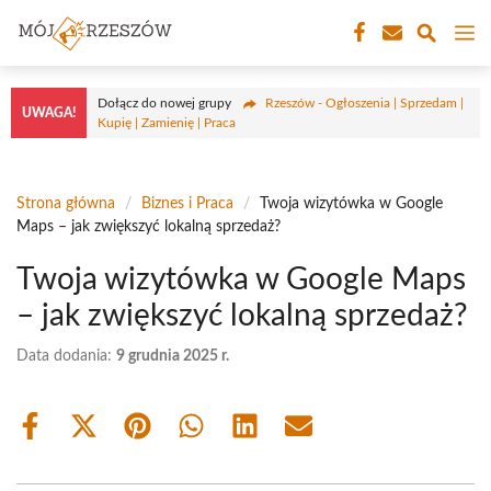
Przejdź
M
do
treści
Dołącz do nowej grupy
Rzeszów - Ogłoszenia | Sprzedam |
UWAGA!
Kupię | Zamienię | Praca
Strona główna
/
Biznes i Praca
/
Twoja wizytówka w Google
Maps – jak zwiększyć lokalną sprzedaż?
Twoja wizytówka w Google Maps
– jak zwiększyć lokalną sprzedaż?
Data dodania:
9 grudnia 2025 r.
Share
Share
Share
Share
Share
Share
on
on
on
on
on
on
Facebook
X
Pinterest
WhatsApp
LinkedIn
Email
(Twitter)