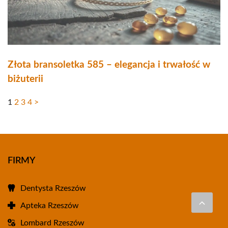
Złota bransoletka 585 – elegancja i trwałość w
biżuterii
1
2
3
4
>
FIRMY
Dentysta Rzeszów
Apteka Rzeszów
Lombard Rzeszów