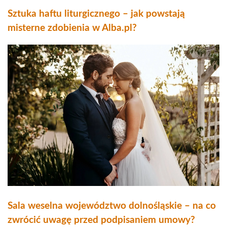
Sztuka haftu liturgicznego – jak powstają
misterne zdobienia w Alba.pl?
Sala weselna województwo dolnośląskie – na co
zwrócić uwagę przed podpisaniem umowy?