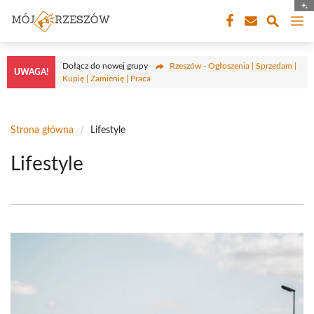
Przejdź
M
do
treści
Dołącz do nowej grupy
Rzeszów - Ogłoszenia | Sprzedam |
UWAGA!
Kupię | Zamienię | Praca
Strona główna
/
Lifestyle
Lifestyle