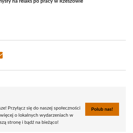
sły na relaks po pracy w Rzeszowie
Share
on
Email
sze! Przyłącz się do naszej społeczności
Polub nas!
 więcej o lokalnych wydarzeniach w
szą stronę i bądź na bieżąco!