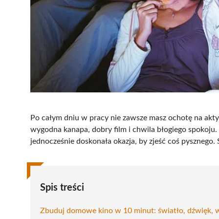
Po całym dniu w pracy nie zawsze masz ochotę na akt
wygodna kanapa, dobry film i chwila błogiego spokoju
jednocześnie doskonała okazja, by zjeść coś pysznego.
Spis treści
Zbuduj domowe kino w 10 minut: światło, dźwięk,