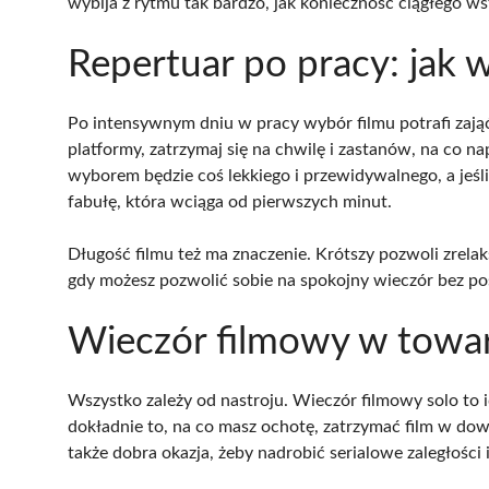
wybija z rytmu tak bardzo, jak konieczność ciągłego w
Repertuar po pracy: jak 
Po intensywnym dniu w pracy wybór filmu potrafi zająć
platformy, zatrzymaj się na chwilę i zastanów, na co 
wyborem będzie coś lekkiego i przewidywalnego, a jeś
fabułę, która wciąga od pierwszych minut.
Długość filmu też ma znaczenie. Krótszy pozwoli zrelak
gdy możesz pozwolić sobie na spokojny wieczór bez po
Wieczór filmowy w towar
Wszystko zależy od nastroju. Wieczór filmowy solo to
dokładnie to, na co masz ochotę, zatrzymać film w do
także dobra okazja, żeby nadrobić serialowe zaległości 