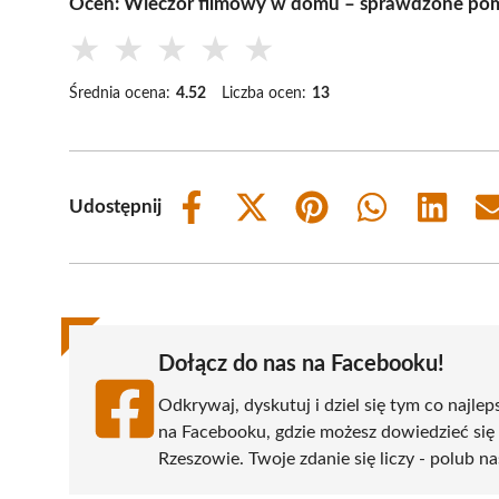
Oceń: Wieczór filmowy w domu – sprawdzone pomy
★
★
★
★
★
Średnia ocena:
4.52
Liczba ocen:
13
Udostępnij
Share
Share
Share
Share
Share
on
on
on
on
on
Facebook
X
Pinterest
WhatsApp
LinkedIn
(Twitter)
Dołącz do nas na Facebooku!
Odkrywaj, dyskutuj i dziel się tym co najlep
na Facebooku, gdzie możesz dowiedzieć się
Rzeszowie. Twoje zdanie się liczy - polub na