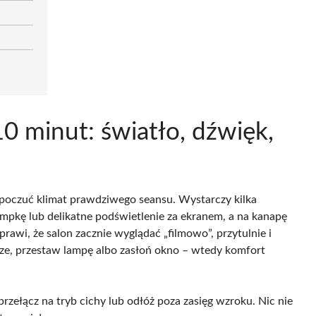
 minut: światło, dźwięk,
y poczuć klimat prawdziwego seansu. Wystarczy kilka
ampkę lub delikatne podświetlenie za ekranem, a na kanapę
rawi, że salon zacznie wyglądać „filmowo”, przytulnie i
orze, przestaw lampę albo zasłoń okno – wtedy komfort
n przełącz na tryb cichy lub odłóż poza zasięg wzroku. Nic nie