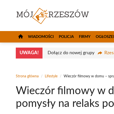
Przejdź
do
treści
WIADOMOŚCI
POLICJA
FIRMY
OGŁOSZE
UWAGA!
Dołącz do nowej grupy
Rzes
Strona główna
/
Lifestyle
/
Wieczór filmowy w domu – spra
Wieczór filmowy w 
pomysły na relaks p