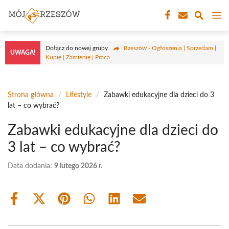
Przejdź
M
do
treści
Dołącz do nowej grupy
Rzeszów - Ogłoszenia | Sprzedam |
UWAGA!
Kupię | Zamienię | Praca
Strona główna
/
Lifestyle
/
Zabawki edukacyjne dla dzieci do 3
lat – co wybrać?
Zabawki edukacyjne dla dzieci do
3 lat – co wybrać?
Data dodania:
9 lutego 2026 r.
Share
Share
Share
Share
Share
Share
on
on
on
on
on
on
Facebook
X
Pinterest
WhatsApp
LinkedIn
Email
(Twitter)