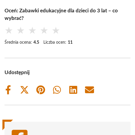
Oceń: Zabawki edukacyjne dla dzieci do 3 lat – co
wybrać?
★
★
★
★
★
Średnia ocena:
4.5
Liczba ocen:
11
Udostępnij
Share
Share
Share
Share
Share
Share
on
on
on
on
on
on
Facebook
X
Pinterest
WhatsApp
LinkedIn
Email
(Twitter)