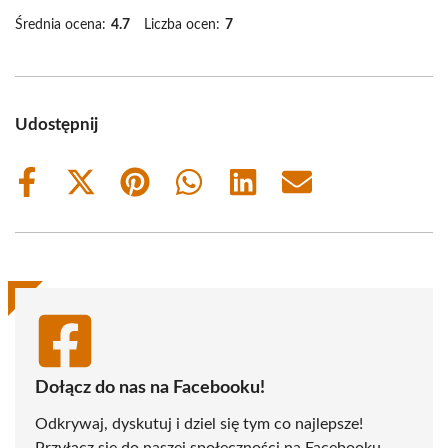
Średnia ocena:
4.7
Liczba ocen:
7
Udostępnij
Share
Share
Share
Share
Share
Share
on
on
on
on
on
on
Facebook
X
Pinterest
WhatsApp
LinkedIn
Email
(Twitter)
Dołącz do nas na Facebooku!
Odkrywaj, dyskutuj i dziel się tym co najlepsze!
Przyłącz się do naszej społeczności na Facebooku,