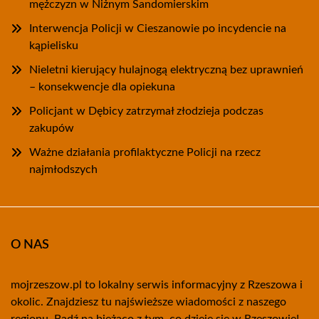
mężczyzn w Niżnym Sandomierskim
Interwencja Policji w Cieszanowie po incydencie na
kąpielisku
Nieletni kierujący hulajnogą elektryczną bez uprawnień
– konsekwencje dla opiekuna
Policjant w Dębicy zatrzymał złodzieja podczas
zakupów
Ważne działania profilaktyczne Policji na rzecz
najmłodszych
O NAS
mojrzeszow.pl to lokalny serwis informacyjny z Rzeszowa i
okolic. Znajdziesz tu najświeższe wiadomości z naszego
regionu. Bądź na bieżąco z tym, co dzieje się w Rzeszowie!