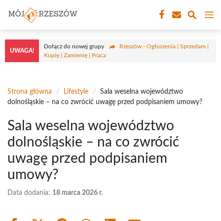
Przejdź
M
do
treści
Dołącz do nowej grupy
Rzeszów - Ogłoszenia | Sprzedam |
UWAGA!
Kupię | Zamienię | Praca
Strona główna
/
Lifestyle
/
Sala weselna województwo
dolnośląskie – na co zwrócić uwagę przed podpisaniem umowy?
Sala weselna województwo
dolnośląskie – na co zwrócić
uwagę przed podpisaniem
umowy?
Data dodania:
18 marca 2026 r.