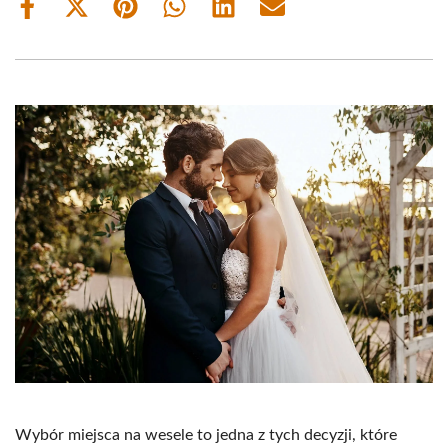
Share
Share
Share
Share
Share
Share
on
on
on
on
on
on
Facebook
X
Pinterest
WhatsApp
LinkedIn
Email
(Twitter)
Wybór miejsca na wesele to jedna z tych decyzji, które