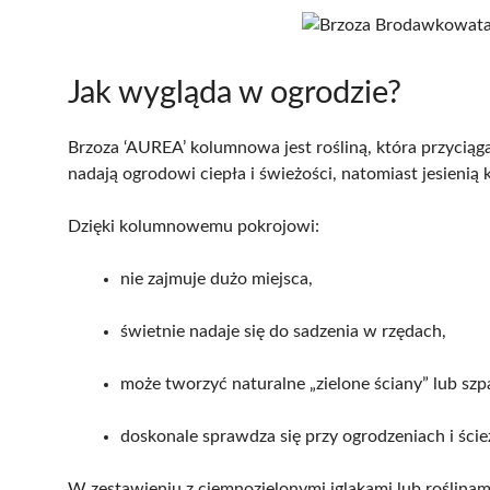
Jak wygląda w ogrodzie?
Brzoza ‘AUREA’ kolumnowa jest rośliną, która przyciąga 
nadają ogrodowi ciepła i świeżości, natomiast jesienią k
Dzięki kolumnowemu pokrojowi:
nie zajmuje dużo miejsca,
świetnie nadaje się do sadzenia w rzędach,
może tworzyć naturalne „zielone ściany” lub szpa
doskonale sprawdza się przy ogrodzeniach i ście
W zestawieniu z ciemnozielonymi iglakami lub roślina