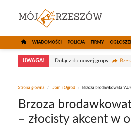
Przejdź
do
treści
WIADOMOŚCI
POLICJA
FIRMY
OGŁOSZE
UWAGA!
Dołącz do nowej grupy
Rzes
Strona główna
/
Dom i Ogród
/
Brzoza brodawkowata ‘AUR
Brzoza brodawkowat
– złocisty akcent w 