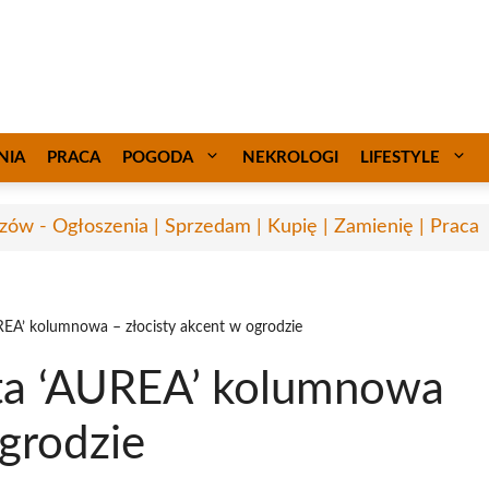
NIA
PRACA
POGODA
NEKROLOGI
LIFESTYLE
zów - Ogłoszenia | Sprzedam | Kupię | Zamienię | Praca
EA’ kolumnowa – złocisty akcent w ogrodzie
a ‘AUREA’ kolumnowa
ogrodzie