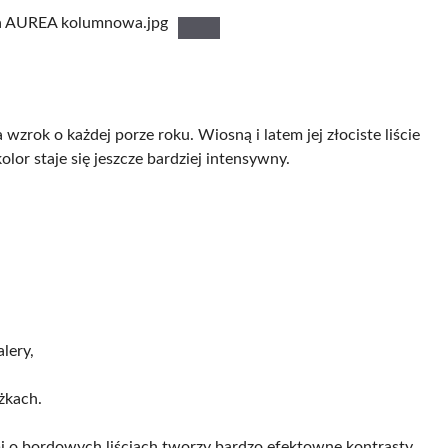
wzrok o każdej porze roku. Wiosną i latem jej złociste liście
olor staje się jeszcze bardziej intensywny.
lery,
żkach.
mi o bordowych liściach tworzy bardzo efektowne kontrasty.