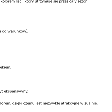
olorem liści, który utrzymuje się przez cały sezon
i od warunków),
iekiem,
byt ekspansywny.
orem, dzięki czemu jest niezwykle atrakcyjne wizualnie.