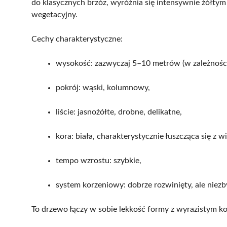
do klasycznych brzóz, wyróżnia się intensywnie żółtym k
wegetacyjny.
Cechy charakterystyczne:
wysokość: zazwyczaj 5–10 metrów (w zależnośc
pokrój: wąski, kolumnowy,
liście: jasnożółte, drobne, delikatne,
kora: biała, charakterystycznie łuszcząca się z w
tempo wzrostu: szybkie,
system korzeniowy: dobrze rozwinięty, ale niez
To drzewo łączy w sobie lekkość formy z wyrazistym kol