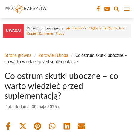
Przejdź
M
do
treści
Dołącz do nowej grupy
Rzeszów - Ogłoszenia | Sprzedam |
UWAGA!
Kupię | Zamienię | Praca
Strona główna
/
Zdrowie i Uroda
/
Colostrum skutki uboczne –
co warto wiedzieć przed suplementacją?
Colostrum skutki uboczne – co
warto wiedzieć przed
suplementacją?
Data dodania:
30 maja 2025 r.
Share
Share
Share
Share
Share
Share
on
on
on
on
on
on