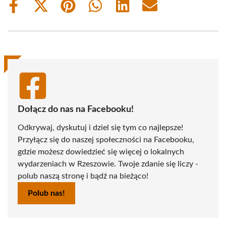
Share
Share
Share
Share
Share
Share
on
on
on
on
on
on
Facebook
X
Pinterest
WhatsApp
LinkedIn
Email
(Twitter)
Dołącz do nas na Facebooku!
Odkrywaj, dyskutuj i dziel się tym co najlepsze!
Przyłącz się do naszej społeczności na Facebooku,
gdzie możesz dowiedzieć się więcej o lokalnych
wydarzeniach w Rzeszowie. Twoje zdanie się liczy -
polub naszą stronę i bądź na bieżąco!
Polub nas!