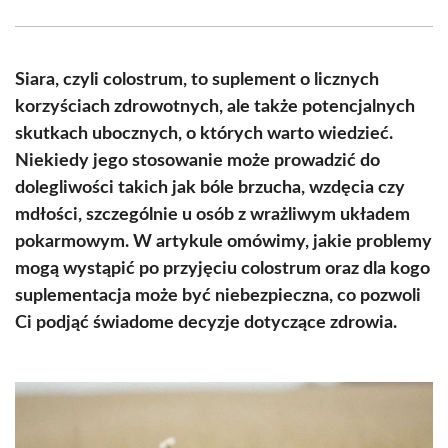
Facebook
X
Pinterest
WhatsApp
LinkedIn
Email
(Twitter)
Siara, czyli colostrum, to suplement o licznych
korzyściach zdrowotnych, ale także potencjalnych
skutkach ubocznych, o których warto wiedzieć.
Niekiedy jego stosowanie może prowadzić do
dolegliwości takich jak bóle brzucha, wzdęcia czy
mdłości, szczególnie u osób z wrażliwym układem
pokarmowym. W artykule omówimy, jakie problemy
mogą wystąpić po przyjęciu colostrum oraz dla kogo
suplementacja może być niebezpieczna, co pozwoli
Ci podjąć świadome decyzje dotyczące zdrowia.