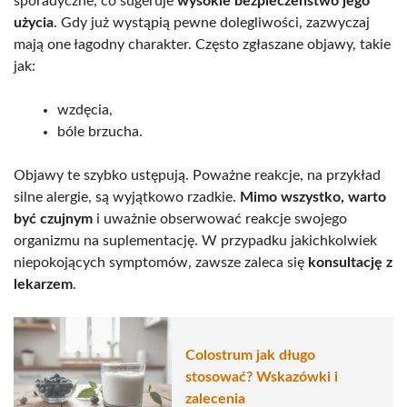
sporadyczne, co sugeruje
wysokie bezpieczeństwo jego
użycia
. Gdy już wystąpią pewne dolegliwości, zazwyczaj
mają one łagodny charakter. Często zgłaszane objawy, takie
jak:
wzdęcia,
bóle brzucha.
Objawy te szybko ustępują. Poważne reakcje, na przykład
silne alergie, są wyjątkowo rzadkie.
Mimo wszystko, warto
być czujnym
i uważnie obserwować reakcje swojego
organizmu na suplementację. W przypadku jakichkolwiek
niepokojących symptomów, zawsze zaleca się
konsultację z
lekarzem
.
Colostrum jak długo
stosować? Wskazówki i
zalecenia