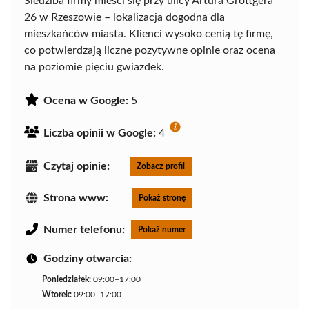
Siedziba firmy mieści się przy ulicy Artura Grottgera
26 w Rzeszowie – lokalizacja dogodna dla
mieszkańców miasta. Klienci wysoko cenią tę firmę,
co potwierdzają liczne pozytywne opinie oraz ocena
na poziomie pięciu gwiazdek.
Ocena w Google:
5
Liczba opinii w Google:
4
Czytaj opinie:
Zobacz profil
Strona www:
Pokaż stronę
Numer telefonu:
Pokaż numer
Godziny otwarcia:
Poniedziałek:
09:00–17:00
Wtorek:
09:00–17:00