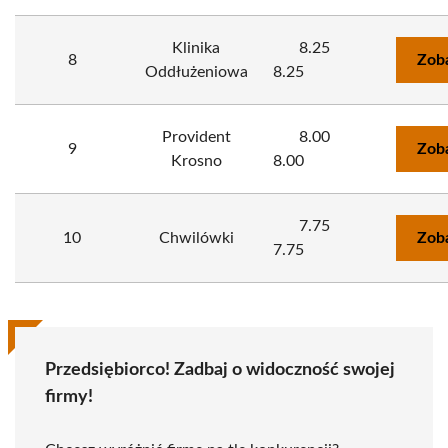
Klinika
8.25
8
Zob
Oddłużeniowa
8.25
Provident
8.00
9
Zob
Krosno
8.00
7.75
10
Chwilówki
Zob
7.75
Przedsiębiorco! Zadbaj o widoczność swojej
firmy!