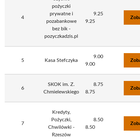
pożyczki
prywatne i
9.25
4
Zob
pozabankowe
9.25
bez bik -
pozyczkadzis.pl
9.00
5
Kasa Stefczyka
Zob
9.00
SKOK im. Z.
8.75
6
Zob
Chmielewskiego
8.75
Kredyty,
Pożyczki,
8.50
7
Zob
Chwilówki -
8.50
Rzeszów