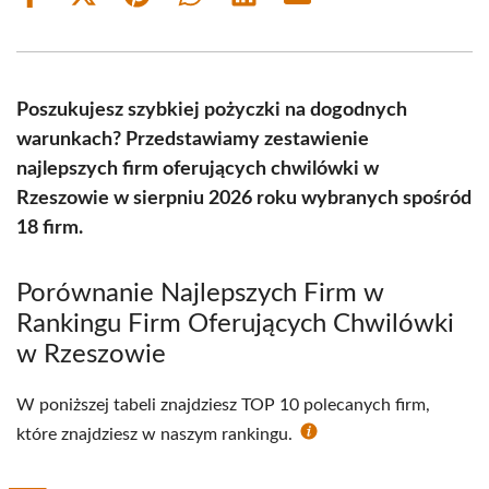
Share
Share
Share
Share
Share
Share
on
on
on
on
on
on
Facebook
X
Pinterest
WhatsApp
LinkedIn
Email
(Twitter)
Poszukujesz szybkiej pożyczki na dogodnych
warunkach? Przedstawiamy zestawienie
najlepszych firm oferujących chwilówki w
Rzeszowie w sierpniu 2026 roku wybranych spośród
18 firm.
Porównanie Najlepszych Firm w
Rankingu Firm Oferujących Chwilówki
w Rzeszowie
W poniższej tabeli znajdziesz TOP 10 polecanych firm,
które znajdziesz w naszym rankingu.