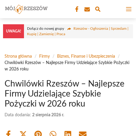
Przejdź
M
do
treści
Dołącz do nowej grupy
Rzeszów - Ogłoszenia | Sprzedam |
UWAGA!
Kupię | Zamienię | Praca
Strona główna
/
Firmy
/
Biznes, Finanse i Ubezpieczenia
/
Chwilówki Rzeszów – Najlepsze Firmy Udzielające Szybkie Pożyczki
w 2026 roku
Chwilówki Rzeszów – Najlepsze
Firmy Udzielające Szybkie
Pożyczki w 2026 roku
Data dodania:
2 sierpnia 2026 r.