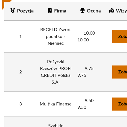
Pozycja
Firma
Ocena
Wizy
REGELD Zwrot
10.00
1
podatku z
Zob
10.00
Niemiec
Pożyczki
Rzeszów PROFI
9.75
2
Zob
CREDIT Polska
9.75
S.A.
9.50
3
Multika Finanse
Zob
9.50
Szybkie