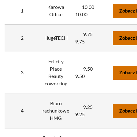
Karowa
10.00
1
Zobacz 
Office
10.00
9.75
2
HugeTECH
Zobacz 
9.75
Felicity
Płace
9.50
3
Zobacz 
Beauty
9.50
coworking
Biuro
9.25
4
rachunkowe
Zobacz 
9.25
HMG