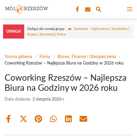
Przejdź
M
do
treści
Dołącz do nowej grupy
Rzeszów - Ogłoszenia | Sprzedam |
UWAGA!
Kupię | Zamienię | Praca
Strona główna
/
Firmy
/
Biznes, Finanse i Ubezpieczenia
/
Coworking Rzeszów – Najlepsza Biura na Godziny w 2026 roku
Coworking Rzeszów – Najlepsza
Biura na Godziny w 2026 roku
Data dodania:
2 sierpnia 2026 r.
Share
Share
Share
Share
Share
Share
on
on
on
on
on
on
Facebook
X
Pinterest
WhatsApp
LinkedIn
Email
(Twitter)