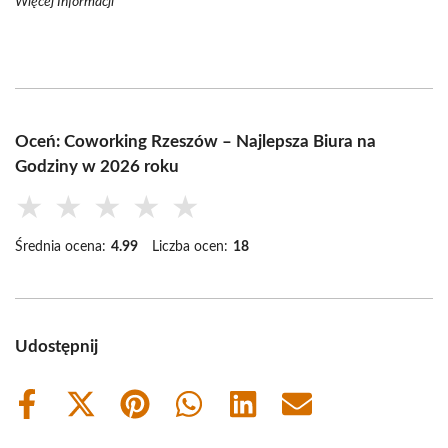
Więcej Informacji
Oceń: Coworking Rzeszów – Najlepsza Biura na
Godziny w 2026 roku
★
★
★
★
★
Średnia ocena:
4.99
Liczba ocen:
18
Udostępnij
Share
Share
Share
Share
Share
Share
on
on
on
on
on
on
Facebook
X
Pinterest
WhatsApp
LinkedIn
Email