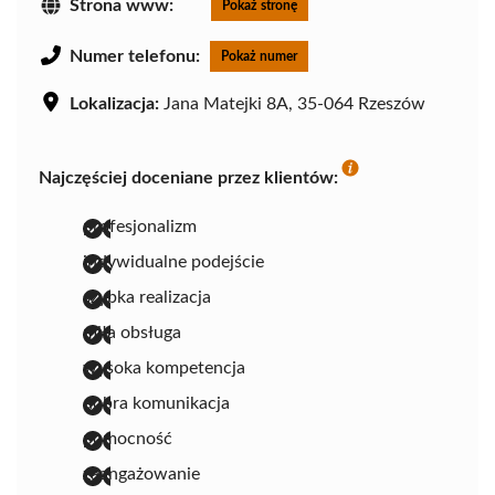
Strona www:
Pokaż stronę
Numer telefonu:
Pokaż numer
Lokalizacja:
Jana Matejki 8A, 35-064 Rzeszów
Najczęściej doceniane przez klientów:
profesjonalizm
indywidualne podejście
szybka realizacja
miła obsługa
wysoka kompetencja
dobra komunikacja
pomocność
zaangażowanie