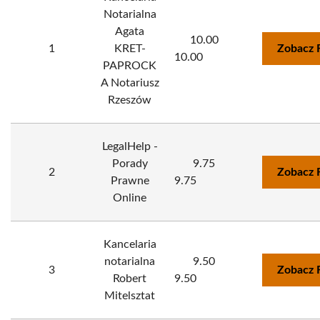
Notarialna
Agata
10.00
1
KRET-
Zobacz 
10.00
PAPROCK
A Notariusz
Rzeszów
LegalHelp -
Porady
9.75
2
Zobacz 
Prawne
9.75
Online
Kancelaria
notarialna
9.50
3
Zobacz 
Robert
9.50
Mitelsztat