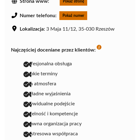
Strona www:
Pokaż stronę
Numer telefonu:
Pokaż numer
Lokalizacja:
3 Maja 11/12, 35-030 Rzeszów
Najczęściej doceniane przez klientów:
profesjonalna obsługa
szybkie terminy
miła atmosfera
dokładne wyjaśnienia
indywidualne podejście
rzetelność i kompetencje
sprawna organizacja pracy
bezstresowa współpraca