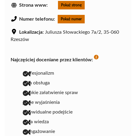
Strona www:
Pokaż stronę
Numer telefonu:
Pokaż numer
Lokalizacja:
Juliusza Słowackiego 7a/2, 35-060
Rzeszów
Najczęściej doceniane przez klientów:
profesjonalizm
miła obsługa
szybkie załatwienie spraw
jasne wyjaśnienia
indywidualne podejście
duża wiedza
zaangażowanie