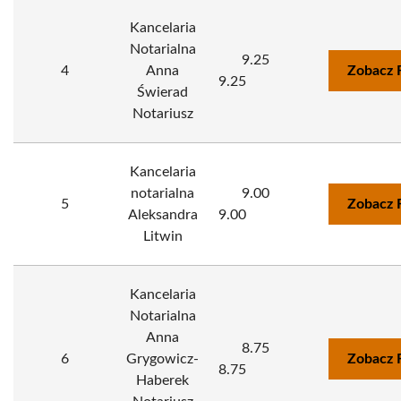
Kancelaria
Notarialna
9.25
4
Anna
Zobacz 
9.25
Świerad
Notariusz
Kancelaria
notarialna
9.00
5
Zobacz 
Aleksandra
9.00
Litwin
Kancelaria
Notarialna
Anna
8.75
6
Grygowicz-
Zobacz 
8.75
Haberek