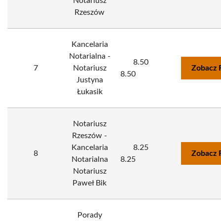
Notariusz
Rzeszów
Kancelaria
Notarialna -
8.50
7
Notariusz
Zobacz 
8.50
Justyna
Łukasik
Notariusz
Rzeszów -
Kancelaria
8.25
8
Zobacz 
Notarialna
8.25
Notariusz
Paweł Bik
Porady