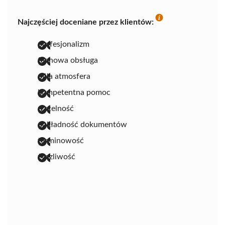
Najczęściej doceniane przez klientów:
profesjonalizm
fachowa obsługa
miła atmosfera
kompetentna pomoc
rzetelność
dokładność dokumentów
terminowość
życzliwość