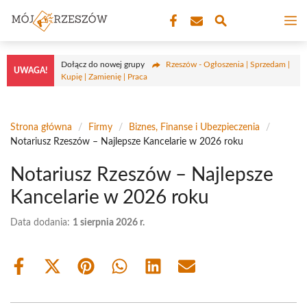
Przejdź
M
do
treści
Dołącz do nowej grupy
Rzeszów - Ogłoszenia | Sprzedam |
UWAGA!
Kupię | Zamienię | Praca
Strona główna
/
Firmy
/
Biznes, Finanse i Ubezpieczenia
/
Notariusz Rzeszów – Najlepsze Kancelarie w 2026 roku
Notariusz Rzeszów – Najlepsze
Kancelarie w 2026 roku
Data dodania:
1 sierpnia 2026 r.
Share
Share
Share
Share
Share
Share
on
on
on
on
on
on
Facebook
X
Pinterest
WhatsApp
LinkedIn
Email
(Twitter)