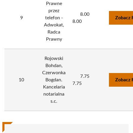
Prawne
przez
8.00
9
telefon -
Zobacz 
8.00
Adwokat,
Radca
Prawny
Rojowski
Bohdan,
Czerwonka
7.75
10
Bogdan.
Zobacz 
7.75
Kancelaria
notarialna
s.c.