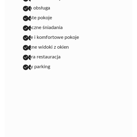
miła obsługa
czyste pokoje
smaczne śniadania
duże i komfortowe pokoje
piękne widoki z okien
dobra restauracja
duży parking