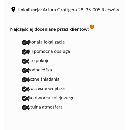
Lokalizacja:
Artura Grottgera 28, 35-005 Rzeszów
Najczęściej doceniane przez klientów:
doskonała lokalizacja
miła i pomocna obsługa
czyste pokoje
wygodne łóżka
smaczne śniadania
nowoczesne wnętrza
blisko dworca kolejowego
przytulna atmosfera