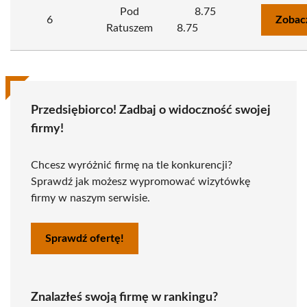
Pod
8.75
6
Zobac
Ratuszem
8.75
Przedsiębiorco! Zadbaj o widoczność swojej
firmy!
Chcesz wyróżnić firmę na tle konkurencji?
Sprawdź jak możesz wypromować wizytówkę
firmy w naszym serwisie.
Sprawdź ofertę!
Znalazłeś swoją firmę w rankingu?