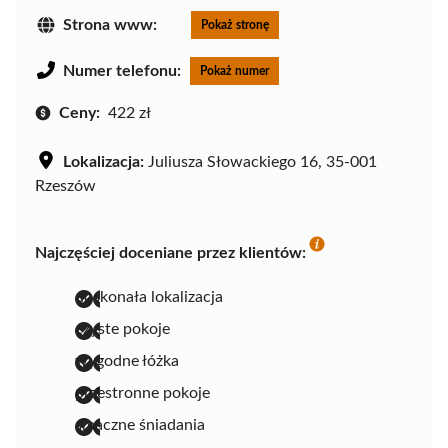
Strona www:
Pokaż stronę
Numer telefonu:
Pokaż numer
Ceny:
422 zł
Lokalizacja:
Juliusza Słowackiego 16, 35-001
Rzeszów
Najczęściej doceniane przez klientów:
doskonała lokalizacja
czyste pokoje
wygodne łóżka
przestronne pokoje
smaczne śniadania