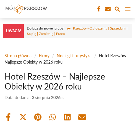
Przejdź
M
do
treści
Dołącz do nowej grupy
Rzeszów - Ogłoszenia | Sprzedam |
UWAGA!
Kupię | Zamienię | Praca
Strona główna
/
Firmy
/
Noclegi i Turystyka
/
Hotel Rzeszów –
Najlepsze Obiekty w 2026 roku
Hotel Rzeszów – Najlepsze
Obiekty w 2026 roku
Data dodania:
3 sierpnia 2026 r.
Share
Share
Share
Share
Share
Share
on
on
on
on
on
on
Facebook
X
Pinterest
WhatsApp
LinkedIn
Email
(Twitter)