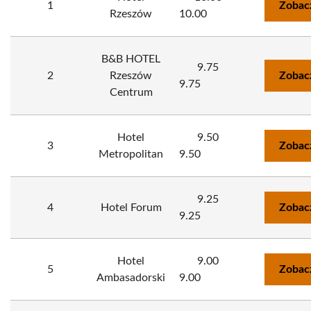
1
Zobac
Rzeszów
10.00
B&B HOTEL
9.75
2
Rzeszów
Zobac
9.75
Centrum
Hotel
9.50
3
Zobac
Metropolitan
9.50
9.25
4
Hotel Forum
Zobac
9.25
Hotel
9.00
5
Zobac
Ambasadorski
9.00