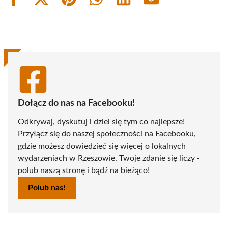
Share
Share
Share
Share
Share
Share
on
on
on
on
on
on
Facebook
X
Pinterest
WhatsApp
LinkedIn
Email
(Twitter)
Dołącz do nas na Facebooku!
Odkrywaj, dyskutuj i dziel się tym co najlepsze!
Przyłącz się do naszej społeczności na Facebooku,
gdzie możesz dowiedzieć się więcej o lokalnych
wydarzeniach w Rzeszowie. Twoje zdanie się liczy -
polub naszą stronę i bądź na bieżąco!
Polub nas!