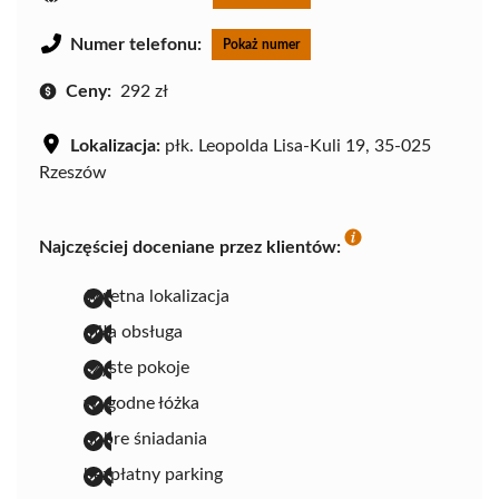
Numer telefonu:
Pokaż numer
Ceny:
292 zł
Lokalizacja:
płk. Leopolda Lisa-Kuli 19, 35-025
Rzeszów
Najczęściej doceniane przez klientów:
świetna lokalizacja
miła obsługa
czyste pokoje
wygodne łóżka
dobre śniadania
bezpłatny parking