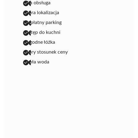
miła obsługa
dobra lokalizacja
bezpłatny parking
dostęp do kuchni
wygodne łóżka
dobry stosunek ceny
ciepła woda