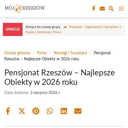
Przejdź
M
do
treści
Dołącz do nowej grupy
Rzeszów - Ogłoszenia | Sprzedam |
UWAGA!
Kupię | Zamienię | Praca
Strona główna
/
Firmy
/
Noclegi i Turystyka
/
Pensjonat
Rzeszów – Najlepsze Obiekty w 2026 roku
Pensjonat Rzeszów – Najlepsze
Obiekty w 2026 roku
Data dodania:
2 sierpnia 2026 r.
Share
Share
Share
Share
Share
Share
on
on
on
on
on
on
Facebook
X
Pinterest
WhatsApp
LinkedIn
Email
(Twitter)