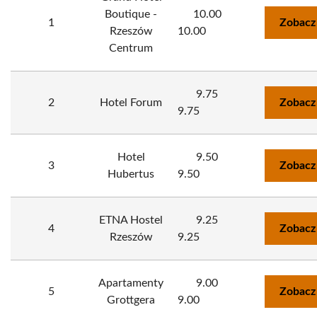
Boutique -
10.00
1
Zobacz
Rzeszów
10.00
Centrum
9.75
2
Hotel Forum
Zobacz
9.75
Hotel
9.50
3
Zobacz
Hubertus
9.50
ETNA Hostel
9.25
4
Zobacz
Rzeszów
9.25
Apartamenty
9.00
5
Zobacz
Grottgera
9.00