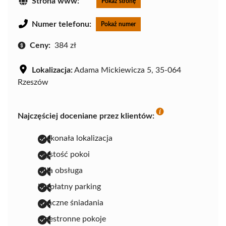
Strona www:
Pokaż stronę
Numer telefonu:
Pokaż numer
Ceny:
384 zł
Lokalizacja:
Adama Mickiewicza 5, 35-064
Rzeszów
Najczęściej doceniane przez klientów:
doskonała lokalizacja
czystość pokoi
miła obsługa
bezpłatny parking
smaczne śniadania
przestronne pokoje