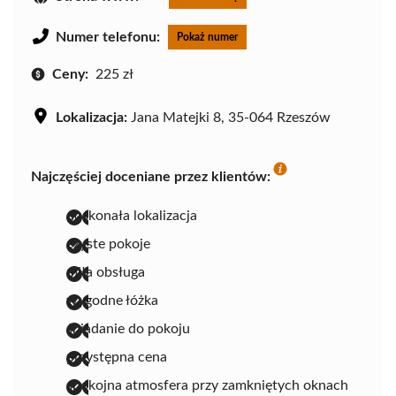
Numer telefonu:
Pokaż numer
Ceny:
225 zł
Lokalizacja:
Jana Matejki 8, 35-064 Rzeszów
Najczęściej doceniane przez klientów:
doskonała lokalizacja
czyste pokoje
miła obsługa
wygodne łóżka
śniadanie do pokoju
przystępna cena
spokojna atmosfera przy zamkniętych oknach