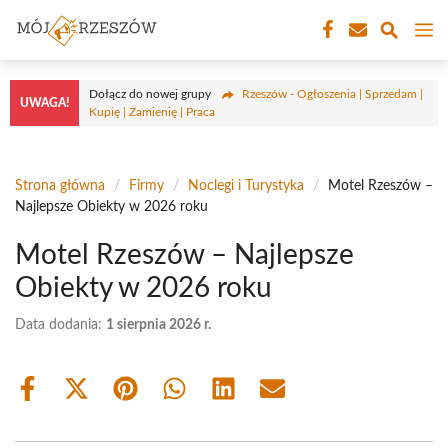
Przejdź
M
do
treści
Dołącz do nowej grupy
Rzeszów - Ogłoszenia | Sprzedam |
UWAGA!
Kupię | Zamienię | Praca
Strona główna
/
Firmy
/
Noclegi i Turystyka
/
Motel Rzeszów –
Najlepsze Obiekty w 2026 roku
Motel Rzeszów – Najlepsze
Obiekty w 2026 roku
Data dodania:
1 sierpnia 2026 r.
Share
Share
Share
Share
Share
Share
on
on
on
on
on
on
Facebook
X
Pinterest
WhatsApp
LinkedIn
Email
(Twitter)