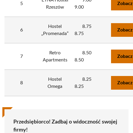
ETNA Hostel
9.00
5
Zobacz
Rzeszów
9.00
Hostel
8.75
6
Zobacz
„Promenada”
8.75
Retro
8.50
7
Zobacz
Apartments
8.50
Hostel
8.25
8
Zobacz
Omega
8.25
Przedsiębiorco! Zadbaj o widoczność swojej
firmy!