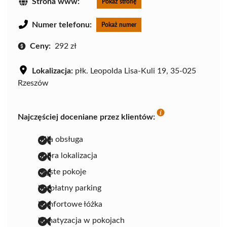
Strona www:
Pokaż stronę
Numer telefonu:
Pokaż numer
Ceny:
292 zł
Lokalizacja:
płk. Leopolda Lisa-Kuli 19, 35-025
Rzeszów
Najczęściej doceniane przez klientów:
miła obsługa
dobra lokalizacja
czyste pokoje
bezpłatny parking
komfortowe łóżka
klimatyzacja w pokojach