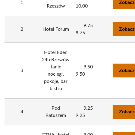
1
Zobacz
Rzeszów
10.00
9.75
2
Hotel Forum
Zobacz
9.75
Hotel Eden
24h Rzeszów
tanie
9.50
3
Zobacz
noclegi,
9.50
pokoje, bar
bistro
Pod
9.25
4
Zobacz
Ratuszem
9.25