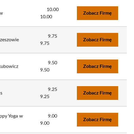
10.00
ów
Zobacz Firmę
10.00
9.75
Rzeszowie
Zobacz Firmę
9.75
9.50
akubowicz
Zobacz Firmę
9.50
9.25
as
Zobacz Firmę
9.25
uppy Yoga w
9.00
Zobacz Firmę
9.00