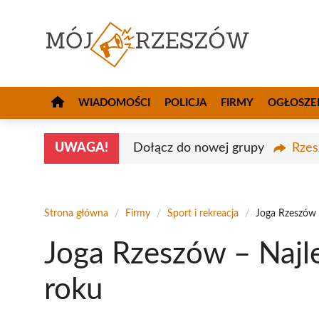
Przejdź
do
treści
WIADOMOŚCI
POLICJA
FIRMY
OGŁOSZE
UWAGA!
Dołącz do nowej grupy
Rzes
Strona główna
/
Firmy
/
Sport i rekreacja
/
Joga Rzeszów 
Joga Rzeszów – Najl
roku