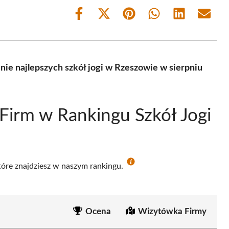
Share
Share
Share
Share
Share
Share
on
on
on
on
on
on
Facebook
X
Pinterest
WhatsApp
LinkedIn
Email
(Twitter)
nie najlepszych szkół jogi w Rzeszowie w sierpniu
Firm w Rankingu Szkół Jogi
które znajdziesz w naszym rankingu.
Ocena
Wizytówka Firmy