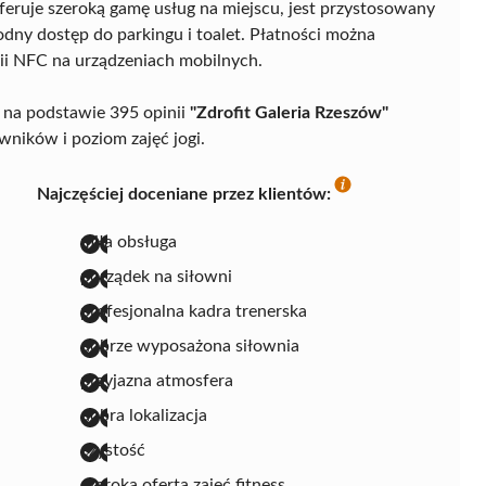
eruje szeroką gamę usług na miejscu, jest przystosowany
dny dostęp do parkingu i toalet. Płatności można
ii NFC na urządzeniach mobilnych.
 na podstawie 395 opinii
"Zdrofit Galeria Rzeszów"
wników i poziom zajęć jogi.
Najczęściej doceniane przez klientów:
miła obsługa
porządek na siłowni
profesjonalna kadra trenerska
dobrze wyposażona siłownia
przyjazna atmosfera
dobra lokalizacja
czystość
szeroka oferta zajęć fitness