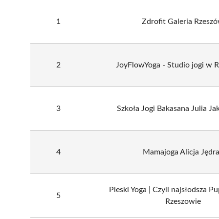
1
Zdrofit Galeria Rzesz
2
JoyFlowYoga - Studio jogi w 
3
Szkoła Jogi Bakasana Julia J
4
Mamajoga Alicja Jędr
Pieski Yoga | Czyli najsłodsza P
5
Rzeszowie