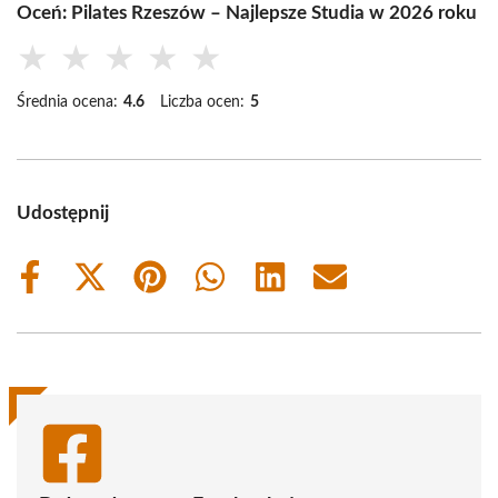
Oceń: Pilates Rzeszów – Najlepsze Studia w 2026 roku
★
★
★
★
★
Średnia ocena:
4.6
Liczba ocen:
5
Udostępnij
Share
Share
Share
Share
Share
Share
on
on
on
on
on
on
Facebook
X
Pinterest
WhatsApp
LinkedIn
Email
(Twitter)