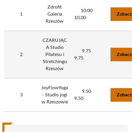
Zdrofit
10.00
1
Galeria
Zobacz
10.00
Rzeszów
CZARUJĄC
A Studio
9.75
2
Pilatesu i
Zobacz
9.75
Stretchingu
Rzeszów
JoyFlowYoga
9.50
3
- Studio jogi
Zobacz
9.50
w Rzeszowie