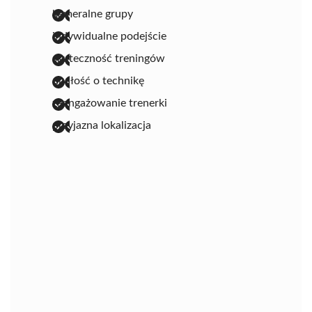
kameralne grupy
indywidualne podejście
skuteczność treningów
dbałość o technikę
zaangażowanie trenerki
przyjazna lokalizacja