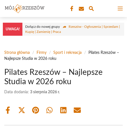
Przejdź
M
do
treści
Dołącz do nowej grupy
Rzeszów - Ogłoszenia | Sprzedam |
UWAGA!
Kupię | Zamienię | Praca
Strona główna
/
Firmy
/
Sport i rekreacja
/
Pilates Rzeszów –
Najlepsze Studia w 2026 roku
Pilates Rzeszów – Najlepsze
Studia w 2026 roku
Data dodania:
3 sierpnia 2026 r.
Share
Share
Share
Share
Share
Share
on
on
on
on
on
on
Facebook
X
Pinterest
WhatsApp
LinkedIn
Email
(Twitter)