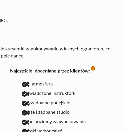
NFC,
e kursantki w pokonywaniu własnych ograniczeń, co
w pole dance.
Najczęściej doceniane przez klientów:
miła atmosfera
doświadczone instruktorki
indywidualne podejście
czyste i zadbane studio
różne poziomy zaawansowania
szeroki wybór zajęć