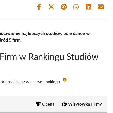
Share
Share
Share
Share
Share
Share
on
on
on
on
on
on
Facebook
X
Pinterest
WhatsApp
LinkedIn
Email
(Twitter)
estawienie najlepszych studiów pole dance w
ród 5 firm.
 Firm w Rankingu Studiów
które znajdziesz w naszym rankingu.
Ocena
Wizytówka Firmy