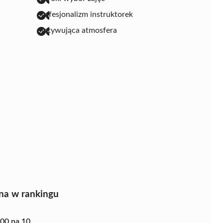
profesjonalizm instruktorek
motywująca atmosfera
na w rankingu
.00 na 10