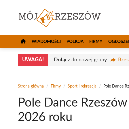
Przejdź
do
treści
WIADOMOŚCI
POLICJA
FIRMY
OGŁOSZE
UWAGA!
Dołącz do nowej grupy
Rzes
Strona główna
/
Firmy
/
Sport i rekreacja
/
Pole Dance Rz
Pole Dance Rzeszów 
2026 roku