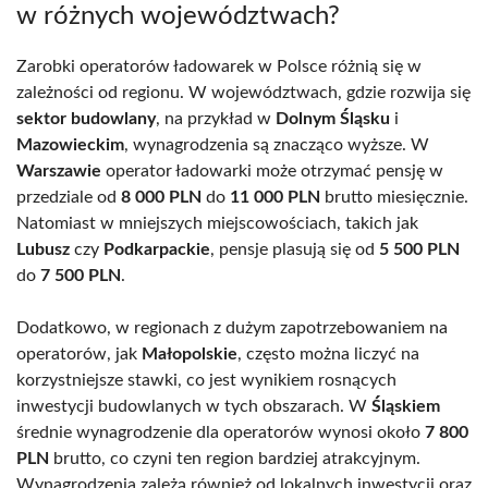
w różnych województwach?
Zarobki operatorów ładowarek w Polsce różnią się w
zależności od regionu. W województwach, gdzie rozwija się
sektor budowlany
, na przykład w
Dolnym Śląsku
i
Mazowieckim
, wynagrodzenia są znacząco wyższe. W
Warszawie
operator ładowarki może otrzymać pensję w
przedziale od
8 000 PLN
do
11 000 PLN
brutto miesięcznie.
Natomiast w mniejszych miejscowościach, takich jak
Lubusz
czy
Podkarpackie
, pensje plasują się od
5 500 PLN
do
7 500 PLN
.
Dodatkowo, w regionach z dużym zapotrzebowaniem na
operatorów, jak
Małopolskie
, często można liczyć na
korzystniejsze stawki, co jest wynikiem rosnących
inwestycji budowlanych w tych obszarach. W
Śląskiem
średnie wynagrodzenie dla operatorów wynosi około
7 800
PLN
brutto, co czyni ten region bardziej atrakcyjnym.
Wynagrodzenia zależą również od lokalnych inwestycji oraz