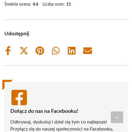
Średnia ocena:
4.6
Liczba ocen:
11
Udostępnij
Share
Share
Share
Share
Share
Share
on
on
on
on
on
on
Facebook
X
Pinterest
WhatsApp
LinkedIn
Email
(Twitter)
Dołącz do nas na Facebooku!
Odkrywaj, dyskutuj i dziel się tym co najlepsze!
Przyłącz się do naszej społeczności na Facebooku,