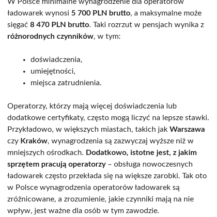
W Polsce minimalne wynagrodzenie dla operatorów
ładowarek wynosi
5 700 PLN brutto
, a maksymalne może
sięgać
8 470 PLN brutto
. Taki rozrzut w pensjach wynika z
różnorodnych czynników
, w tym:
doświadczenia,
umiejętności,
miejsca zatrudnienia.
Operatorzy, którzy mają więcej doświadczenia lub
dodatkowe certyfikaty, często mogą liczyć na lepsze stawki.
Przykładowo, w większych miastach, takich jak
Warszawa
czy
Kraków
, wynagrodzenia są zazwyczaj wyższe niż w
mniejszych ośrodkach.
Dodatkowo, istotne jest, z jakim
sprzętem pracują operatorzy
– obsługa nowoczesnych
ładowarek często przekłada się na większe zarobki. Tak oto
w Polsce wynagrodzenia operatorów ładowarek są
zróżnicowane, a zrozumienie, jakie czynniki mają na nie
wpływ, jest ważne dla osób w tym zawodzie.