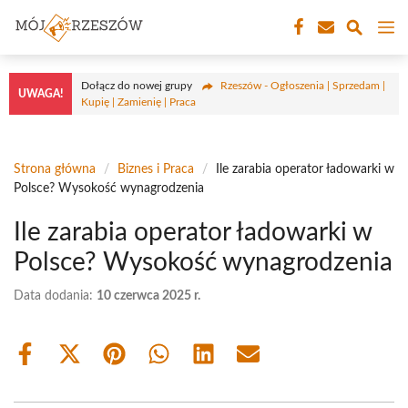
Przejdź
M
do
treści
Dołącz do nowej grupy
Rzeszów - Ogłoszenia | Sprzedam |
UWAGA!
Kupię | Zamienię | Praca
Strona główna
/
Biznes i Praca
/
Ile zarabia operator ładowarki w
Polsce? Wysokość wynagrodzenia
Ile zarabia operator ładowarki w
Polsce? Wysokość wynagrodzenia
Data dodania:
10 czerwca 2025 r.
Share
Share
Share
Share
Share
Share
on
on
on
on
on
on
Facebook
X
Pinterest
WhatsApp
LinkedIn
Email
(Twitter)