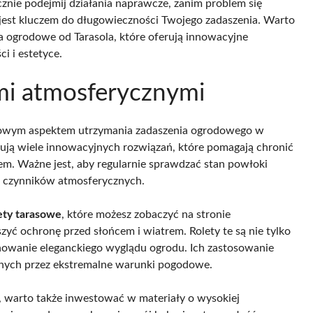
cznie podejmij działania naprawcze, zanim problem się
est kluczem do długowieczności Twojego zadaszenia. Warto
a ogrodowe od Tarasola, które oferują innowacyjne
i i estetyce.
i atmosferycznymi
zowym aspektem utrzymania zadaszenia ogrodowego w
ują wiele innowacyjnych rozwiązań, które pomagają chronić
em. Ważne jest, aby regularnie sprawdzać stan powłoki
em czynników atmosferycznych.
ety tarasowe
, które możesz zobaczyć na stronie
yć ochronę przed słońcem i wiatrem. Rolety te są nie tylko
chowanie eleganckiego wyglądu ogrodu. Ich zastosowanie
nych przez ekstremalne warunki pogodowe.
warto także inwestować w materiały o wysokiej