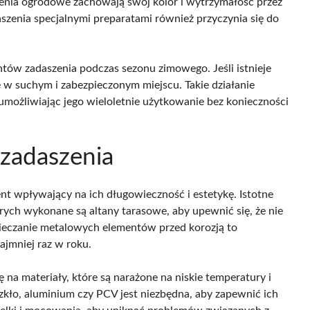
enia ogrodowe zachowają swój kolor i wytrzymałość przez
szenia specjalnymi preparatami również przyczynia się do
w zadaszenia podczas sezonu zimowego. Jeśli istnieje
 w suchym i zabezpieczonym miejscu. Takie działanie
 umożliwiając jego wieloletnie użytkowanie bez konieczności
zadaszenia
t wpływający na ich długowieczność i estetykę. Istotne
órych wykonane są altany tarasowe, aby upewnić się, że nie
ieczanie metalowych elementów przed korozją to
jmniej raz w roku.
na materiały, które są narażone na niskie temperatury i
zkło, aluminium czy PCV jest niezbędna, aby zapewnić ich