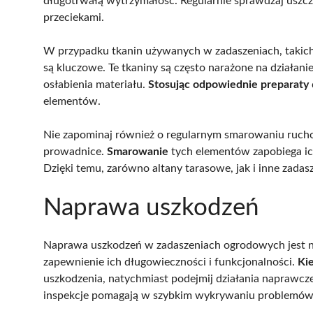
długotrwałą wytrzymałość. Regularnie sprawdzaj uszc
przeciekami.
W przypadku tkanin używanych w zadaszeniach, takich j
są kluczowe. Te tkaniny są często narażone na działan
osłabienia materiału.
Stosując odpowiednie preparaty
elementów.
Nie zapominaj również o regularnym smarowaniu ruchom
prowadnice.
Smarowanie
tych elementów zapobiega ich 
Dzięki temu, zarówno altany tarasowe, jak i inne zadas
Naprawa uszkodzeń
Naprawa uszkodzeń w zadaszeniach ogrodowych jest n
zapewnienie ich długowieczności i funkcjonalności.
Ki
uszkodzenia, natychmiast podejmij działania naprawcze
inspekcje pomagają w szybkim wykrywaniu problemów,