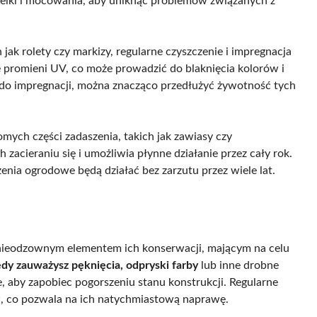
zelki i mocowania, aby uniknąć problemów związanych z
ak rolety czy markizy, regularne czyszczenie i impregnacja
ie promieni UV, co może prowadzić do blaknięcia kolorów i
do impregnacji, można znacząco przedłużyć żywotność tych
ych części zadaszenia, takich jak zawiasy czy
zacieraniu się i umożliwia płynne działanie przez cały rok.
zenia ogrodowe będą działać bez zarzutu przez wiele lat.
ieodzownym elementem ich konserwacji, mającym na celu
edy zauważysz pęknięcia, odpryski farby
lub inne drobne
, aby zapobiec pogorszeniu stanu konstrukcji. Regularne
 co pozwala na ich natychmiastową naprawę.