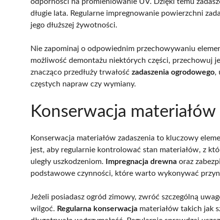
odporności na promieniowanie UV. Dzięki temu zadasz
długie lata. Regularne impregnowanie powierzchni zada
jego dłuższej żywotności.
Nie zapominaj o odpowiednim przechowywaniu elementó
możliwość demontażu niektórych części, przechowuj je
znacząco przedłuży trwałość
zadaszenia ogrodowego
,
częstych napraw czy wymiany.
Konserwacja materiałów 
Konserwacja materiałów zadaszenia to kluczowy elemen
jest, aby regularnie kontrolować stan materiałów, z kt
uległy uszkodzeniom.
Impregnacja drewna
oraz zabezp
podstawowe czynności, które warto wykonywać przyna
Jeżeli posiadasz ogród zimowy, zwróć szczególną uwagę 
wilgoć.
Regularna konserwacja
materiałów takich jak s