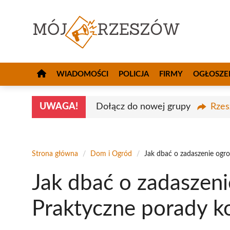
Przejdź
do
treści
WIADOMOŚCI
POLICJA
FIRMY
OGŁOSZE
UWAGA!
Dołącz do nowej grupy
Rzes
Strona główna
/
Dom i Ogród
/
Jak dbać o zadaszenie ogr
Jak dbać o zadaszen
Praktyczne porady k