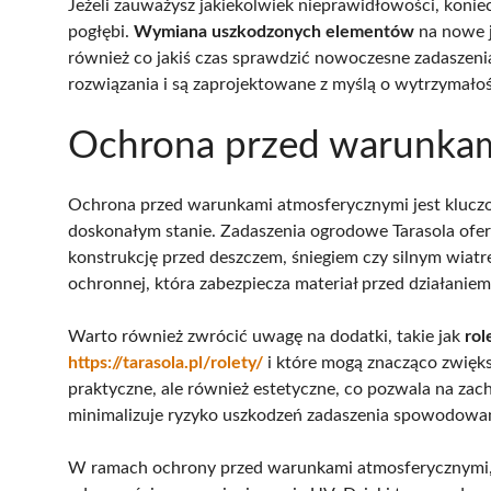
Jeżeli zauważysz jakiekolwiek nieprawidłowości, konie
pogłębi.
Wymiana uszkodzonych elementów
na nowe j
również co jakiś czas sprawdzić nowoczesne zadaszeni
rozwiązania i są zaprojektowane z myślą o wytrzymałośc
Ochrona przed warunkam
Ochrona przed warunkami atmosferycznymi jest kluc
doskonałym stanie. Zadaszenia ogrodowe Tarasola ofer
konstrukcję przed deszczem, śniegiem czy silnym wiatr
ochronnej, która zabezpiecza materiał przed działani
Warto również zwrócić uwagę na dodatki, takie jak
rol
https://tarasola.pl/rolety/
i które
mogą znacząco zwiększ
praktyczne, ale również estetyczne, co pozwala na za
minimalizuje ryzyko uszkodzeń zadaszenia spowodowa
W ramach ochrony przed warunkami atmosferycznymi, 