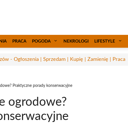
NIA
PRACA
POGODA
NEKROLOGI
LIFESTYLE
zów - Ogłoszenia | Sprzedam | Kupię | Zamienię | Praca
odowe? Praktyczne porady konserwacyjne
ie ogrodowe?
onserwacyjne