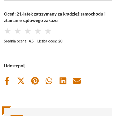
Oceń: 21-latek zatrzymany za kradzież samochodu i
złamanie sądowego zakazu
★
★
★
★
★
Średnia ocena:
4.5
Liczba ocen:
20
Udostępnij
Share
Share
Share
Share
Share
Share
on
on
on
on
on
on
Facebook
X
Pinterest
WhatsApp
LinkedIn
Email
(Twitter)