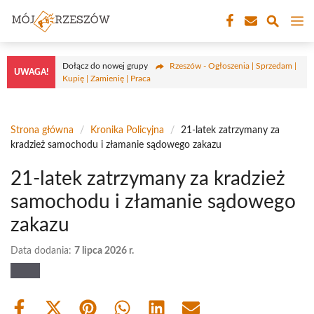
Przejdź
M
do
treści
Dołącz do nowej grupy
Rzeszów - Ogłoszenia | Sprzedam |
UWAGA!
Kupię | Zamienię | Praca
Strona główna
/
Kronika Policyjna
/
21-latek zatrzymany za
kradzież samochodu i złamanie sądowego zakazu
21-latek zatrzymany za kradzież
samochodu i złamanie sądowego
zakazu
Data dodania:
7 lipca 2026 r.
Share
Share
Share
Share
Share
Share