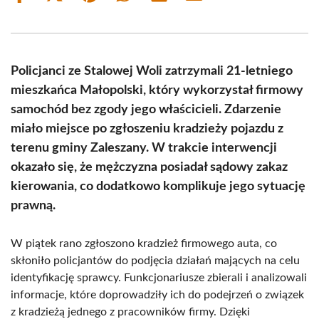
on
on
on
on
on
on
Facebook
X
Pinterest
WhatsApp
LinkedIn
Email
(Twitter)
Policjanci ze Stalowej Woli zatrzymali 21-letniego
mieszkańca Małopolski, który wykorzystał firmowy
samochód bez zgody jego właścicieli. Zdarzenie
miało miejsce po zgłoszeniu kradzieży pojazdu z
terenu gminy Zaleszany. W trakcie interwencji
okazało się, że mężczyzna posiadał sądowy zakaz
kierowania, co dodatkowo komplikuje jego sytuację
prawną.
W piątek rano zgłoszono kradzież firmowego auta, co
skłoniło policjantów do podjęcia działań mających na celu
identyfikację sprawcy. Funkcjonariusze zbierali i analizowali
informacje, które doprowadziły ich do podejrzeń o związek
z kradzieżą jednego z pracowników firmy. Dzięki