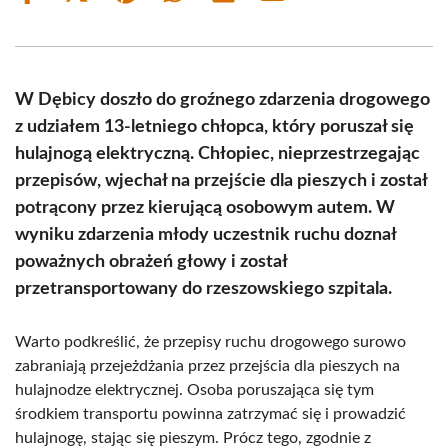
on
on
on
on
on
on
Facebook
X
Pinterest
WhatsApp
LinkedIn
Email
(Twitter)
W Dębicy doszło do groźnego zdarzenia drogowego
z udziałem 13-letniego chłopca, który poruszał się
hulajnogą elektryczną. Chłopiec, nieprzestrzegając
przepisów, wjechał na przejście dla pieszych i został
potrącony przez kierującą osobowym autem. W
wyniku zdarzenia młody uczestnik ruchu doznał
poważnych obrażeń głowy i został
przetransportowany do rzeszowskiego szpitala.
Warto podkreślić, że przepisy ruchu drogowego surowo
zabraniają przejeżdżania przez przejścia dla pieszych na
hulajnodze elektrycznej. Osoba poruszająca się tym
środkiem transportu powinna zatrzymać się i prowadzić
hulajnogę, stając się pieszym. Prócz tego, zgodnie z