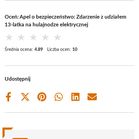
Oceń: Apel o bezpieczeństwo: Zdarzenie z udziałem
13-latka na hulajnodze elektrycznej
★
★
★
★
★
Średnia ocena:
4.89
Liczba ocen:
10
Udostępnij
Share
Share
Share
Share
Share
Share
on
on
on
on
on
on
Facebook
X
Pinterest
WhatsApp
LinkedIn
Email
(Twitter)