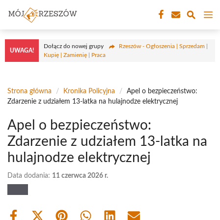
Przejdź
M
do
treści
Dołącz do nowej grupy
Rzeszów - Ogłoszenia | Sprzedam |
UWAGA!
Kupię | Zamienię | Praca
Strona główna
/
Kronika Policyjna
/
Apel o bezpieczeństwo:
Zdarzenie z udziałem 13-latka na hulajnodze elektrycznej
Apel o bezpieczeństwo:
Zdarzenie z udziałem 13-latka na
hulajnodze elektrycznej
Data dodania:
11 czerwca 2026 r.
Share
Share
Share
Share
Share
Share