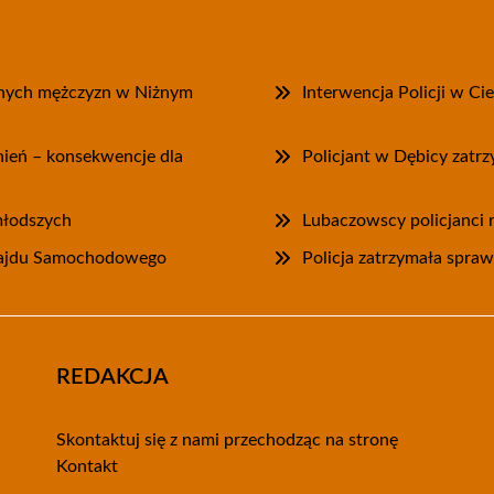
onych mężczyzn w Niżnym
Interwencja Policji w Ci
wnień – konsekwencje dla
Policjant w Dębicy zatr
jmłodszych
Lubaczowscy policjanci r
 Rajdu Samochodowego
Policja zatrzymała spra
REDAKCJA
Skontaktuj się z nami przechodząc na stronę
Kontakt