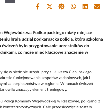
Share
Share
Share
Share
Share
Share
on
on
on
on
on
on
Facebook
X
Pinterest
WhatsApp
LinkedIn
Email
(Twitter)
im Województwa Podkarpackiego miały miejsce
niu brała udział podkarpacka policja, która szkolona
m ćwiczeń było przygotowanie uczestników do
kładnikami, co może mieć kluczowe znaczenie w
 się w siedzibie urzędu przy al. Łukasza Cieplińskiego.
zakresie funkcjonowania zespołów zadaniowych, jak i
ymi za bezpieczeństwo w regionie. W ramach ćwiczeń
stanowiło znaczący element treningowy.
bu Policji Komendy Wojewódzkiej w Rzeszowie, policjanci z
tek kontrterrorystycznych. Całe przedsięwzięcie zostało