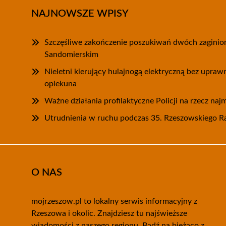
NAJNOWSZE WPISY
Szczęśliwe zakończenie poszukiwań dwóch zagini
Sandomierskim
Nieletni kierujący hulajnogą elektryczną bez upra
opiekuna
Ważne działania profilaktyczne Policji na rzecz na
Utrudnienia w ruchu podczas 35. Rzeszowskiego
O NAS
mojrzeszow.pl to lokalny serwis informacyjny z
Rzeszowa i okolic. Znajdziesz tu najświeższe
wiadomości z naszego regionu. Bądź na bieżąco z