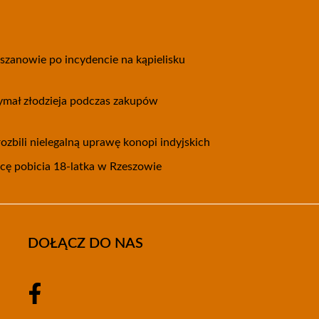
eszanowie po incydencie na kąpielisku
zymał złodzieja podczas zakupów
ozbili nielegalną uprawę konopi indyjskich
wcę pobicia 18-latka w Rzeszowie
DOŁĄCZ DO NAS