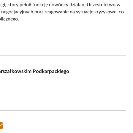
gi, który pełnił funkcję dowódcy działań. Uczestnictwo w
ń negocjacyjnych oraz reagowanie na sytuacje kryzysowe, co
licznego.
arszałkowskim Podkarpackiego
Share
on