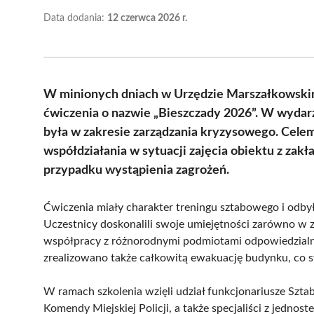
Data dodania:
12 czerwca 2026 r.
W minionych dniach w Urzędzie Marszałkowsk
ćwiczenia o nazwie „Bieszczady 2026”. W wydarze
była w zakresie zarządzania kryzysowego. Cele
współdziałania w sytuacji zajęcia obiektu z za
przypadku wystąpienia zagrożeń.
Ćwiczenia miały charakter treningu sztabowego i odbyły
Uczestnicy doskonalili swoje umiejętności zarówno w 
współpracy z różnorodnymi podmiotami odpowiedzialn
zrealizowano także całkowitą ewakuację budynku, co 
W ramach szkolenia wzięli udział funkcjonariusze Szta
Komendy Miejskiej Policji, a także specjaliści z jednos