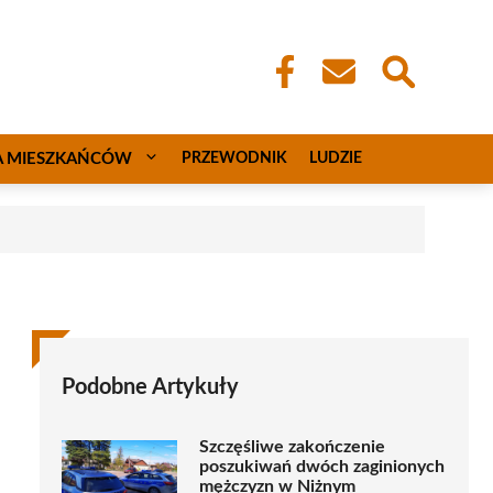
A MIESZKAŃCÓW
PRZEWODNIK
LUDZIE
Podobne Artykuły
Szczęśliwe zakończenie
poszukiwań dwóch zaginionych
mężczyzn w Niżnym