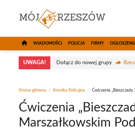
Przejdź
do
treści
WIADOMOŚCI
POLICJA
FIRMY
OGŁOSZENI
UWAGA!
Dołącz do nowej grupy
Rzes
Strona główna
/
Kronika Policyjna
/
Ćwiczenia „Bieszczady
Ćwiczenia „Bieszcza
Marszałkowskim Pod