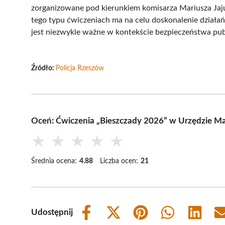
zorganizowane pod kierunkiem komisarza Mariusza Jaju
tego typu ćwiczeniach ma na celu doskonalenie działa
jest niezwykle ważne w kontekście bezpieczeństwa pub
Źródło:
Policja Rzeszów
Oceń: Ćwiczenia „Bieszczady 2026” w Urzędzie M
★
★
★
★
★
Średnia ocena:
4.88
Liczba ocen:
21
Udostępnij
Share
Share
Share
Share
Share
on
on
on
on
on