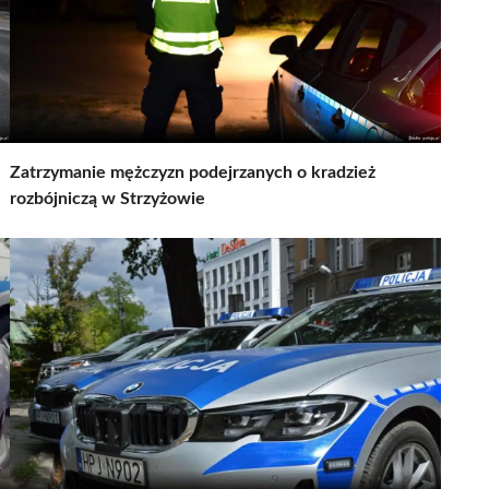
Zatrzymanie mężczyzn podejrzanych o kradzież
rozbójniczą w Strzyżowie