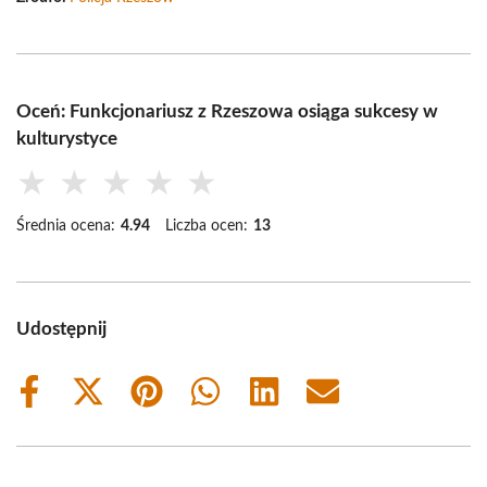
Oceń: Funkcjonariusz z Rzeszowa osiąga sukcesy w
kulturystyce
★
★
★
★
★
Średnia ocena:
4.94
Liczba ocen:
13
Udostępnij
Share
Share
Share
Share
Share
Share
on
on
on
on
on
on
Facebook
X
Pinterest
WhatsApp
LinkedIn
Email
(Twitter)