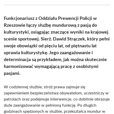
Facebook
X
Pinterest
WhatsApp
LinkedIn
Email
(Twitter)
Funkcjonariusz z Oddziału Prewencji Policji w
Rzeszowie łączy służbę mundurową z pasją do
kulturystyki, osiągając znaczące wyniki na krajowej
scenie sportowej. Sierż. Dawid Strączek, który pełni
swoje obowiązki od pięciu lat, od piętnastu lat
uprawia kulturystykę. Jego zaangażowanie i
determinacja są przykładem, jak można skutecznie
harmonizować wymagającą pracę z osobistymi
pasjami.
W codziennej służbie, stróż prawa zajmuje się
zapewnieniem bezpieczeństwa obywatelom, uczestniczy w
patrolach oraz podejmuje interwencje, co dobitnie obrazuje
duże zaangażowanie w pełnioną funkcję. Po długich
godzinach spędzonych w służbie, przekształca mundur w