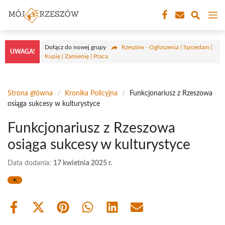
Przejdź
M
do
treści
Dołącz do nowej grupy
Rzeszów - Ogłoszenia | Sprzedam |
UWAGA!
Kupię | Zamienię | Praca
Strona główna
/
Kronika Policyjna
/
Funkcjonariusz z Rzeszowa
osiąga sukcesy w kulturystyce
Funkcjonariusz z Rzeszowa
osiąga sukcesy w kulturystyce
Data dodania:
17 kwietnia 2025 r.
Share
Share
Share
Share
Share
Share
on
on
on
on
on
on