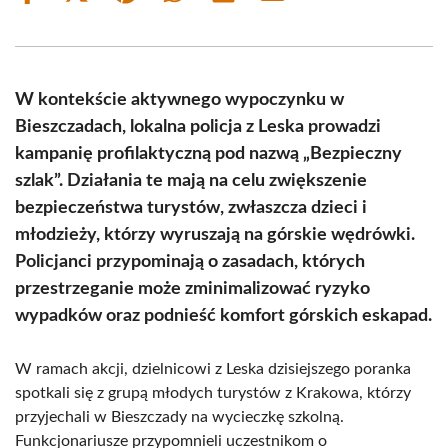
on
on
on
on
on
on
Facebook
X
Pinterest
WhatsApp
LinkedIn
Email
(Twitter)
W kontekście aktywnego wypoczynku w
Bieszczadach, lokalna policja z Leska prowadzi
kampanię profilaktyczną pod nazwą „Bezpieczny
szlak”. Działania te mają na celu zwiększenie
bezpieczeństwa turystów, zwłaszcza dzieci i
młodzieży, którzy wyruszają na górskie wędrówki.
Policjanci przypominają o zasadach, których
przestrzeganie może zminimalizować ryzyko
wypadków oraz podnieść komfort górskich eskapad.
W ramach akcji, dzielnicowi z Leska dzisiejszego poranka
spotkali się z grupą młodych turystów z Krakowa, którzy
przyjechali w Bieszczady na wycieczkę szkolną.
Funkcjonariusze przypomnieli uczestnikom o