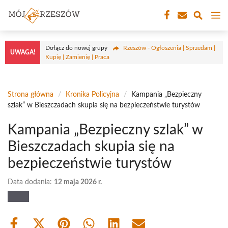
Przejdź
M
do
treści
Dołącz do nowej grupy
Rzeszów - Ogłoszenia | Sprzedam |
UWAGA!
Kupię | Zamienię | Praca
Strona główna
/
Kronika Policyjna
/
Kampania „Bezpieczny
szlak” w Bieszczadach skupia się na bezpieczeństwie turystów
Kampania „Bezpieczny szlak” w
Bieszczadach skupia się na
bezpieczeństwie turystów
Data dodania:
12 maja 2026 r.
Share
Share
Share
Share
Share
Share