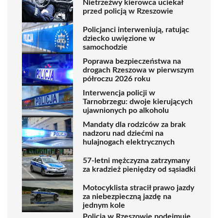
Nietrzeźwy kierowca uciekał
przed policją w Rzeszowie
Policjanci interweniują, ratując
dziecko uwięzione w
samochodzie
Poprawa bezpieczeństwa na
drogach Rzeszowa w pierwszym
półroczu 2026 roku
Interwencja policji w
Tarnobrzegu: dwoje kierujących
ujawnionych po alkoholu
Mandaty dla rodziców za brak
nadzoru nad dziećmi na
hulajnogach elektrycznych
57-letni mężczyzna zatrzymany
za kradzież pieniędzy od sąsiadki
Motocyklista stracił prawo jazdy
za niebezpieczną jazdę na
jednym kole
Policja w Rzeszowie podejmuje