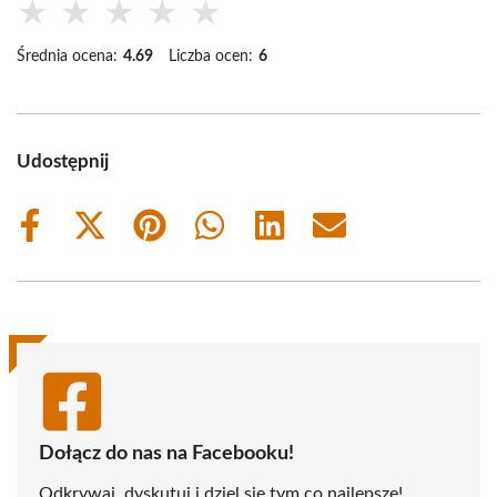
★
★
★
★
★
Średnia ocena:
4.69
Liczba ocen:
6
Udostępnij
Share
Share
Share
Share
Share
Share
on
on
on
on
on
on
Facebook
X
Pinterest
WhatsApp
LinkedIn
Email
(Twitter)
Dołącz do nas na Facebooku!
Odkrywaj, dyskutuj i dziel się tym co najlepsze!