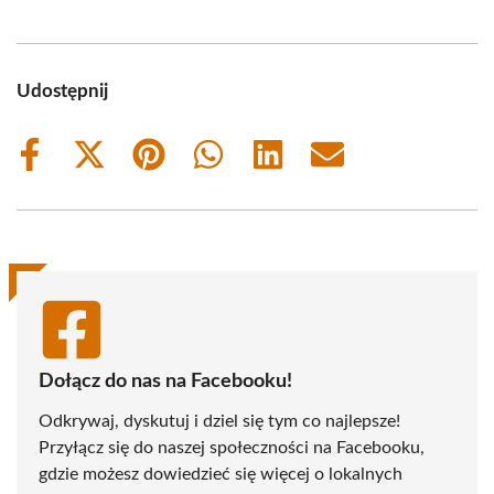
Udostępnij
Share
Share
Share
Share
Share
Share
on
on
on
on
on
on
Facebook
X
Pinterest
WhatsApp
LinkedIn
Email
(Twitter)
Dołącz do nas na Facebooku!
Odkrywaj, dyskutuj i dziel się tym co najlepsze!
Przyłącz się do naszej społeczności na Facebooku,
gdzie możesz dowiedzieć się więcej o lokalnych