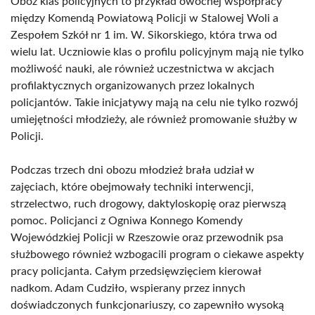
Oboz klas policyjnych to przykład owocnej współpracy
między Komendą Powiatową Policji w Stalowej Woli a
Zespołem Szkół nr 1 im. W. Sikorskiego, która trwa od
wielu lat. Uczniowie klas o profilu policyjnym mają nie tylko
możliwość nauki, ale również uczestnictwa w akcjach
profilaktycznych organizowanych przez lokalnych
policjantów. Takie inicjatywy mają na celu nie tylko rozwój
umiejętności młodzieży, ale również promowanie służby w
Policji.
Podczas trzech dni obozu młodzież brała udział w
zajęciach, które obejmowały techniki interwencji,
strzelectwo, ruch drogowy, daktyloskopię oraz pierwszą
pomoc. Policjanci z Ogniwa Konnego Komendy
Wojewódzkiej Policji w Rzeszowie oraz przewodnik psa
służbowego również wzbogacili program o ciekawe aspekty
pracy policjanta. Całym przedsięwzięciem kierował
nadkom. Adam Cudziło, wspierany przez innych
doświadczonych funkcjonariuszy, co zapewniło wysoką