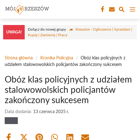
Przejdź
M
do
treści
Dołącz do nowej grupy
Rzeszów - Ogłoszenia | Sprzedam |
UWAGA!
Kupię | Zamienię | Praca
Strona główna
/
Kronika Policyjna
/
Obóz klas policyjnych z
udziałem stalowowolskich policjantów zakończony sukcesem
Obóz klas policyjnych z udziałem
stalowowolskich policjantów
zakończony sukcesem
Data dodania:
13 czerwca 2025 r.
Share
Share
Share
Share
Share
Share