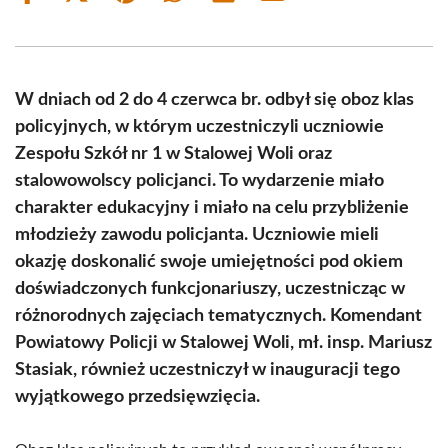
on
on
on
on
on
on
Facebook
X
Pinterest
WhatsApp
LinkedIn
Email
(Twitter)
W dniach od 2 do 4 czerwca br. odbył się oboz klas
policyjnych, w którym uczestniczyli uczniowie
Zespołu Szkół nr 1 w Stalowej Woli oraz
stalowowolscy policjanci. To wydarzenie miało
charakter edukacyjny i miało na celu przybliżenie
młodzieży zawodu policjanta. Uczniowie mieli
okazję doskonalić swoje umiejętności pod okiem
doświadczonych funkcjonariuszy, uczestnicząc w
różnorodnych zajęciach tematycznych. Komendant
Powiatowy Policji w Stalowej Woli, mł. insp. Mariusz
Stasiak, również uczestniczył w inauguracji tego
wyjątkowego przedsięwzięcia.