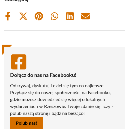
Share
Share
Share
Share
Share
Share
on
on
on
on
on
on
Facebook
X
Pinterest
WhatsApp
LinkedIn
Email
(Twitter)
Dołącz do nas na Facebooku!
Odkrywaj, dyskutuj i dziel się tym co najlepsze!
Przyłącz się do naszej społeczności na Facebooku,
gdzie możesz dowiedzieć się więcej o lokalnych
wydarzeniach w Rzeszowie. Twoje zdanie się liczy -
polub naszą stronę i bądź na bieżąco!
Polub nas!