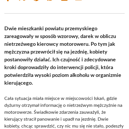
on
on
on
on
on
on
Facebook
X
Pinterest
WhatsApp
LinkedIn
Email
(Twitter)
Dwie mieszkanki powiatu przemyskiego
zareagowały w sposób wzorowy, darek w obliczu
nietrzeźwego kierowcy motoroweru. Po tym jak
mężczyzna przewrócił się na jezdnię, kobiety
postanowiły działać. Ich czujność i zdecydowane
kroki doprowadziły do interwencji policji, która
potwierdziła wysoki poziom alkoholu w organizmie
kierującego.
Cała sytuacja miała miejsce w miejscowości Iskań, gdzie
dyżurny otrzymał informację o nietrzeźwym mężczyźnie na
motorowerze. Świadkowie zdarzenia zauważyli, że
kierujący stracił panowanie i upadł na jezdnię. Dwie
kobiety, chcąc sprawdzić, czy nic mu się nie stało, podeszły