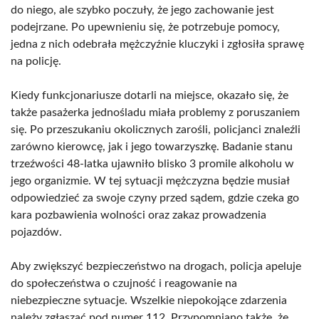
do niego, ale szybko poczuły, że jego zachowanie jest
podejrzane. Po upewnieniu się, że potrzebuje pomocy,
jedna z nich odebrała mężczyźnie kluczyki i zgłosiła sprawę
na policję.
Kiedy funkcjonariusze dotarli na miejsce, okazało się, że
także pasażerka jednośladu miała problemy z poruszaniem
się. Po przeszukaniu okolicznych zarośli, policjanci znaleźli
zarówno kierowcę, jak i jego towarzyszkę. Badanie stanu
trzeźwości 48-latka ujawniło blisko 3 promile alkoholu w
jego organizmie. W tej sytuacji mężczyzna będzie musiał
odpowiedzieć za swoje czyny przed sądem, gdzie czeka go
kara pozbawienia wolności oraz zakaz prowadzenia
pojazdów.
Aby zwiększyć bezpieczeństwo na drogach, policja apeluje
do społeczeństwa o czujność i reagowanie na
niebezpieczne sytuacje. Wszelkie niepokojące zdarzenia
należy zgłaszać pod numer 112. Przypomniano także, że