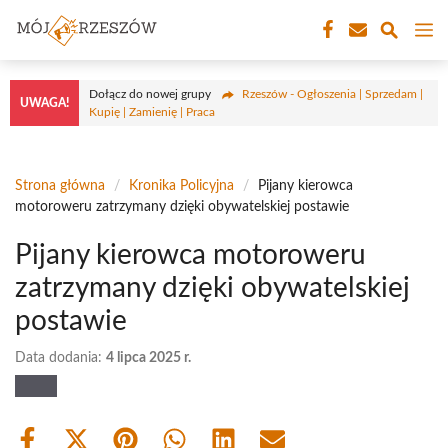
Przejdź
M
do
treści
Dołącz do nowej grupy
Rzeszów - Ogłoszenia | Sprzedam |
UWAGA!
Kupię | Zamienię | Praca
Strona główna
/
Kronika Policyjna
/
Pijany kierowca
motoroweru zatrzymany dzięki obywatelskiej postawie
Pijany kierowca motoroweru
zatrzymany dzięki obywatelskiej
postawie
Data dodania:
4 lipca 2025 r.
Share
Share
Share
Share
Share
Share