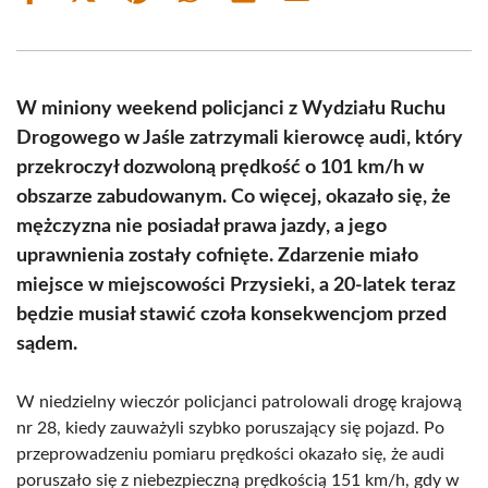
on
on
on
on
on
on
Facebook
X
Pinterest
WhatsApp
LinkedIn
Email
(Twitter)
W miniony weekend policjanci z Wydziału Ruchu
Drogowego w Jaśle zatrzymali kierowcę audi, który
przekroczył dozwoloną prędkość o 101 km/h w
obszarze zabudowanym. Co więcej, okazało się, że
mężczyzna nie posiadał prawa jazdy, a jego
uprawnienia zostały cofnięte. Zdarzenie miało
miejsce w miejscowości Przysieki, a 20-latek teraz
będzie musiał stawić czoła konsekwencjom przed
sądem.
W niedzielny wieczór policjanci patrolowali drogę krajową
nr 28, kiedy zauważyli szybko poruszający się pojazd. Po
przeprowadzeniu pomiaru prędkości okazało się, że audi
poruszało się z niebezpieczną prędkością 151 km/h, gdy w