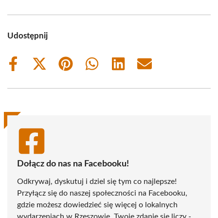
Udostępnij
Share
Share
Share
Share
Share
Share
on
on
on
on
on
on
Facebook
X
Pinterest
WhatsApp
LinkedIn
Email
(Twitter)
Dołącz do nas na Facebooku!
Odkrywaj, dyskutuj i dziel się tym co najlepsze!
Przyłącz się do naszej społeczności na Facebooku,
gdzie możesz dowiedzieć się więcej o lokalnych
wydarzeniach w Rzeszowie. Twoje zdanie się liczy -