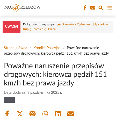
Przejdź
M
do
treści
Dołącz do nowej grupy
Rzeszów - Ogłoszenia | Sprzedam |
UWAGA!
Kupię | Zamienię | Praca
Strona główna
/
Kronika Policyjna
/
Poważne naruszenie
przepisów drogowych: kierowca pędził 151 km/h bez prawa jazdy
Poważne naruszenie przepisów
drogowych: kierowca pędził 151
km/h bez prawa jazdy
Data dodania:
9 października 2025 r.
Share
Share
Share
Share
Share
Share